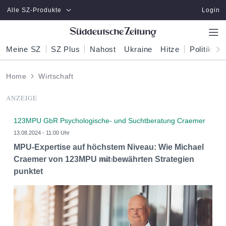
Zum Hauptinhalt springen
Alle SZ-Produkte
Login
Meine SZ
SZ Plus
Nahost
Ukraine
Hitze
Politik
W
Home
Wirtschaft
ANZEIGE
123MPU GbR Psychologische- und Suchtberatung Craemer
13.08.2024 - 11:00 Uhr
MPU-Expertise auf höchstem Niveau: Wie Michael
Craemer von 123MPU mit bewährten Strategien
punktet