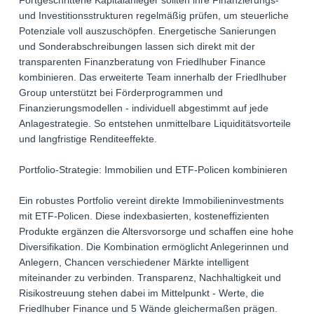
Fortgeschrittene Kapitalanleger sollten ihre Finanzierungs-
und Investitionsstrukturen regelmäßig prüfen, um steuerliche
Potenziale voll auszuschöpfen. Energetische Sanierungen
und Sonderabschreibungen lassen sich direkt mit der
transparenten Finanzberatung von Friedlhuber Finance
kombinieren. Das erweiterte Team innerhalb der Friedlhuber
Group unterstützt bei Förderprogrammen und
Finanzierungsmodellen - individuell abgestimmt auf jede
Anlagestrategie. So entstehen unmittelbare Liquiditätsvorteile
und langfristige Renditeeffekte.
Portfolio-Strategie: Immobilien und ETF-Policen kombinieren
Ein robustes Portfolio vereint direkte Immobilieninvestments
mit ETF-Policen. Diese indexbasierten, kosteneffizienten
Produkte ergänzen die Altersvorsorge und schaffen eine hohe
Diversifikation. Die Kombination ermöglicht Anlegerinnen und
Anlegern, Chancen verschiedener Märkte intelligent
miteinander zu verbinden. Transparenz, Nachhaltigkeit und
Risikostreuung stehen dabei im Mittelpunkt - Werte, die
Friedlhuber Finance und 5 Wände gleichermaßen prägen.