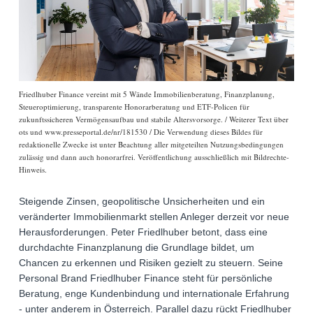
Friedlhuber Finance vereint mit 5 Wände Immobilienberatung, Finanzplanung,
Steueroptimierung, transparente Honorarberatung und ETF-Policen für
zukunftssicheren Vermögensaufbau und stabile Altersvorsorge. / Weiterer Text über
ots und www.presseportal.de/nr/181530 / Die Verwendung dieses Bildes für
redaktionelle Zwecke ist unter Beachtung aller mitgeteilten Nutzungsbedingungen
zulässig und dann auch honorarfrei. Veröffentlichung ausschließlich mit Bildrechte-
Hinweis.
Steigende Zinsen, geopolitische Unsicherheiten und ein
veränderter Immobilienmarkt stellen Anleger derzeit vor neue
Herausforderungen. Peter Friedlhuber betont, dass eine
durchdachte Finanzplanung die Grundlage bildet, um
Chancen zu erkennen und Risiken gezielt zu steuern. Seine
Personal Brand Friedlhuber Finance steht für persönliche
Beratung, enge Kundenbindung und internationale Erfahrung
- unter anderem in Österreich. Parallel dazu rückt Friedlhuber