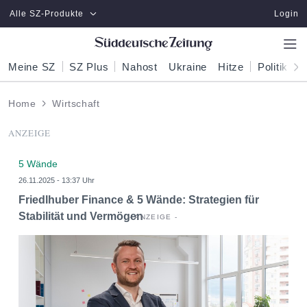
Zum Hauptinhalt springen
Alle SZ-Produkte
Login
Meine SZ
SZ Plus
Nahost
Ukraine
Hitze
Politik
W
Home
Wirtschaft
ANZEIGE
5 Wände
26.11.2025 - 13:37 Uhr
Friedlhuber Finance & 5 Wände: Strategien für
Stabilität und Vermögen