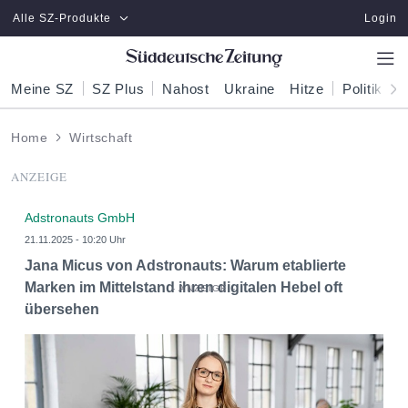
Zum Hauptinhalt springen
Alle SZ-Produkte
Login
Meine SZ
SZ Plus
Nahost
Ukraine
Hitze
Politik
W
Home
Wirtschaft
ANZEIGE
Adstronauts GmbH
21.11.2025 - 10:20 Uhr
Jana Micus von Adstronauts: Warum etablierte
Marken im Mittelstand ihren digitalen Hebel oft
übersehen