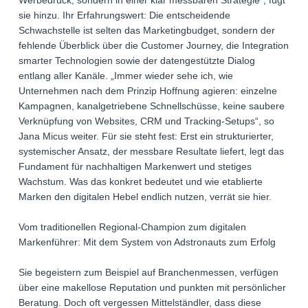
Werbedruck, sondern in einer klar messbaren Strategie“, fügt
sie hinzu. Ihr Erfahrungswert: Die entscheidende
Schwachstelle ist selten das Marketingbudget, sondern der
fehlende Überblick über die Customer Journey, die Integration
smarter Technologien sowie der datengestützte Dialog
entlang aller Kanäle. „Immer wieder sehe ich, wie
Unternehmen nach dem Prinzip Hoffnung agieren: einzelne
Kampagnen, kanalgetriebene Schnellschüsse, keine saubere
Verknüpfung von Websites, CRM und Tracking-Setups“, so
Jana Micus weiter. Für sie steht fest: Erst ein strukturierter,
systemischer Ansatz, der messbare Resultate liefert, legt das
Fundament für nachhaltigen Markenwert und stetiges
Wachstum. Was das konkret bedeutet und wie etablierte
Marken den digitalen Hebel endlich nutzen, verrät sie hier.
Vom traditionellen Regional-Champion zum digitalen
Markenführer: Mit dem System von Adstronauts zum Erfolg
Sie begeistern zum Beispiel auf Branchenmessen, verfügen
über eine makellose Reputation und punkten mit persönlicher
Beratung. Doch oft vergessen Mittelständler, dass diese