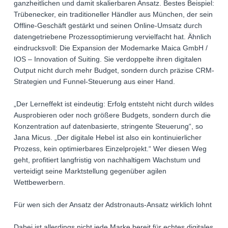
ganzheitlichen und damit skalierbaren Ansatz. Bestes Beispiel:
Trübenecker, ein traditioneller Händler aus München, der sein
Offline-Geschäft gestärkt und seinen Online-Umsatz durch
datengetriebene Prozessoptimierung vervielfacht hat. Ähnlich
eindrucksvoll: Die Expansion der Modemarke Maica GmbH /
IOS – Innovation of Suiting. Sie verdoppelte ihren digitalen
Output nicht durch mehr Budget, sondern durch präzise CRM-
Strategien und Funnel-Steuerung aus einer Hand.
„Der Lerneffekt ist eindeutig: Erfolg entsteht nicht durch wildes
Ausprobieren oder noch größere Budgets, sondern durch die
Konzentration auf datenbasierte, stringente Steuerung“, so
Jana Micus. „Der digitale Hebel ist also ein kontinuierlicher
Prozess, kein optimierbares Einzelprojekt.“ Wer diesen Weg
geht, profitiert langfristig von nachhaltigem Wachstum und
verteidigt seine Marktstellung gegenüber agilen
Wettbewerbern.
Für wen sich der Ansatz der Adstronauts-Ansatz wirklich lohnt
Dabei ist allerdings nicht jede Marke bereit für echtes digitales