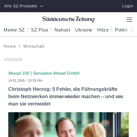
Zum Hauptinhalt springen
Alle SZ-Produkte
Login
Meine SZ
SZ Plus
Nahost
Ukraine
Hitze
Politik
W
Home
Wirtschaft
ANZEIGE
Ahead 100 | Sensation Ahead GmbH
14.01.2026 - 10:29 Uhr
Christoph Herzog: 5 Fehler, die Führungskräfte
beim Netzwerken immer wieder machen – und wie
man sie vermeidet