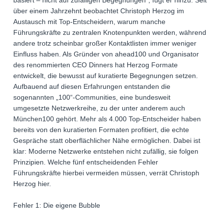
basiert – nicht auf zufälligen Begegnungen“, fügt er hinzu. Seit
über einem Jahrzehnt beobachtet Christoph Herzog im
Austausch mit Top-Entscheidern, warum manche
Führungskräfte zu zentralen Knotenpunkten werden, während
andere trotz scheinbar großer Kontaktlisten immer weniger
Einfluss haben. Als Gründer von ahead100 und Organisator
des renommierten CEO Dinners hat Herzog Formate
entwickelt, die bewusst auf kuratierte Begegnungen setzen.
Aufbauend auf diesen Erfahrungen entstanden die
sogenannten „100“-Communities, eine bundesweit
umgesetzte Netzwerkreihe, zu der unter anderem auch
München100 gehört. Mehr als 4.000 Top-Entscheider haben
bereits von den kuratierten Formaten profitiert, die echte
Gespräche statt oberflächlicher Nähe ermöglichen. Dabei ist
klar: Moderne Netzwerke entstehen nicht zufällig, sie folgen
Prinzipien. Welche fünf entscheidenden Fehler
Führungskräfte hierbei vermeiden müssen, verrät Christoph
Herzog hier.
Fehler 1: Die eigene Bubble