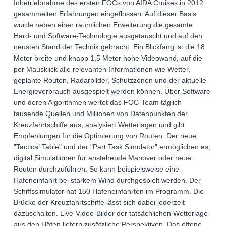
Inbetriebnahme des ersten FOCs von AIDA Cruises in 2012
gesammelten Erfahrungen eingeflossen. Auf dieser Basis
wurde neben einer räumlichen Erweiterung die gesamte
Hard- und Software-Technologie ausgetauscht und auf den
neusten Stand der Technik gebracht. Ein Blickfang ist die 18
Meter breite und knapp 1,5 Meter hohe Videowand, auf die
per Mausklick alle relevanten Informationen wie Wetter,
geplante Routen, Radarbilder, Schutzzonen und der aktuelle
Energieverbrauch ausgespielt werden können. Über Software
und deren Algorithmen wertet das FOC-Team täglich
tausende Quellen und Millionen von Datenpunkten der
Kreuzfahrtschiffe aus, analysiert Wetterlagen und gibt
Empfehlungen für die Optimierung von Routen. Der neue
"Tactical Table" und der "Part Task Simulator" ermöglichen es,
digital Simulationen für anstehende Manöver oder neue
Routen durchzuführen. So kann beispielsweise eine
Hafeneinfahrt bei starkem Wind durchgespielt werden. Der
Schiffssimulator hat 150 Hafeneinfahrten im Programm. Die
Brücke der Kreuzfahrtschiffe lässt sich dabei jederzeit
dazuschalten. Live-Video-Bilder der tatsächlichen Wetterlage
aus den Häfen liefern zusätzliche Perspektiven. Das offene