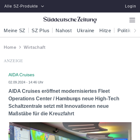
Zum Hauptinhalt springen
Alle SZ-Produkte
Login
Meine SZ
SZ Plus
Nahost
Ukraine
Hitze
Politik
W
Home
Wirtschaft
ANZEIGE
AIDA Cruises
02.09.2024 - 14:46 Uhr
AIDA Cruises eröffnet modernisiertes Fleet
Operations Center / Hamburgs neue High-Tech
Schaltzentrale setzt mit Innovationen neue
Maßstäbe für die Kreuzfahrt