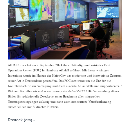
AIDA Cruises hat am 2. September 2024 ihr vollständig modernisiertes Fleet
Operations Center (FOC) in Hamburg offiziell eröffnet. Mit dieser wichtigen
Investition wurde im Herzen der HafenCity das modernste und innovativste Zentrum
seiner Art in Deutschland geschaffen. Das FOC steht rund um die Uhr für die
Kreuzfahrtschiffe zur Verfügung und dient als erste Anlaufstelle und Supportcenter. /
Weiterer Text über ots und www.presseportal.de/nr/55827 / Die Verwendung dieses
Bildes für redaktionelle Zwecke ist unter Beachtung aller mitgeteilten
Nutzungsbedingungen zulässig und dann auch honorarfrei. Veröffentlichung
ausschließlich mit Bildrechte-Hinweis.
Rostock (ots) -