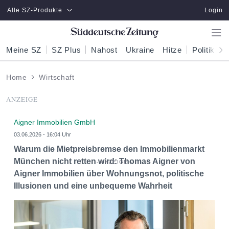
Zum Hauptinhalt springen
Alle SZ-Produkte
Login
Meine SZ
SZ Plus
Nahost
Ukraine
Hitze
Politik
W
Home
Wirtschaft
ANZEIGE
Aigner Immobilien GmbH
03.06.2026 - 16:04 Uhr
Warum die Mietpreisbremse den Immobilienmarkt
München nicht retten wird: Thomas Aigner von
Aigner Immobilien über Wohnungsnot, politische
Illusionen und eine unbequeme Wahrheit