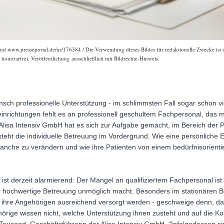
und www.presseportal.de/nr/176384 / Die Verwendung dieses Bildes für redaktionelle Zwecke ist u
onorarfrei. Veröffentlichung ausschließlich mit Bildrechte-Hinweis.
nsch professionelle Unterstützung - im schlimmsten Fall sogar schon vi
geeinrichtungen fehlt es an professionell geschultem Fachpersonal, das
Alisa Intensiv GmbH hat es sich zur Aufgabe gemacht, im Bereich der Pf
steht die individuelle Betreuung im Vordergrund. Wie eine persönliche
ranche zu verändern und wie ihre Patienten von einem bedürfnisorienti
 ist derzeit alarmierend: Der Mangel an qualifiziertem Fachpersonal ist
iv hochwertige Betreuung unmöglich macht. Besonders im stationären B
s ihre Angehörigen ausreichend versorgt werden - geschweige denn, da
örige wissen nicht, welche Unterstützung ihnen zusteht und auf die Kost