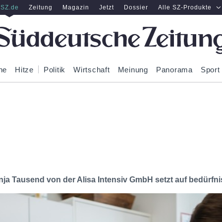
SZ.de
Zeitung
Magazin
Jetzt
Dossier
Alle SZ-Produkte
ne
Hitze
Politik
Wirtschaft
Meinung
Panorama
Sport
nja Tausend von der Alisa Intensiv GmbH setzt auf bedürfni