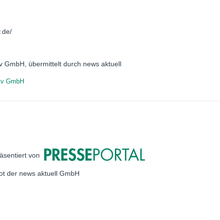
.de/
iv GmbH, übermittelt durch news aktuell
siv GmbH
äsentiert von
bot der news aktuell GmbH