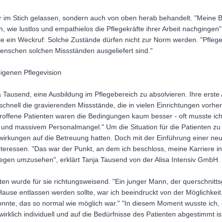
nur im Stich gelassen, sondern auch von oben herab behandelt. "Mein
ich, wie lustlos und empathielos die Pflegekräfte ihrer Arbeit nachgingen"
sie ein Weckruf: Solche Zustände dürfen nicht zur Norm werden. "Pflege
 Menschen solchen Missständen ausgeliefert sind."
igenen Pflegevision
 Tausend, eine Ausbildung im Pflegebereich zu absolvieren. Ihre erste 
hnell die gravierenden Missstände, die in vielen Einrichtungen vorherr
roffene Patienten waren die Bedingungen kaum besser - oft musste i
en und massivem Personalmangel." Um die Situation für die Patienten zu 
wirkungen auf die Betreuung hatten. Doch mit der Einführung einer ne
Interessen. "Das war der Punkt, an dem ich beschloss, meine Karriere in
en umzusehen", erklärt Tanja Tausend von der Alisa Intensiv GmbH.
en wurde für sie richtungsweisend. "Ein junger Mann, der querschnitt
h Hause entlassen werden sollte, war ich beeindruckt von der Möglichkeit
onnte, das so normal wie möglich war." "In diesem Moment wusste ich,
 wirklich individuell und auf die Bedürfnisse des Patienten abgestimmt ist