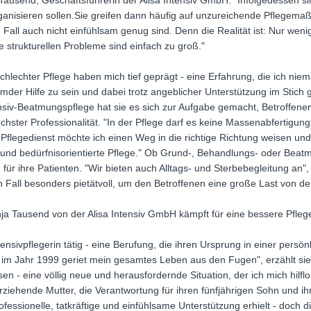
ja Tausend, Geschäftsführerin der Alisa Intensiv GmbH. "Infolgedessen si
organisieren sollen.Sie greifen dann häufig auf unzureichende Pflegema
 Fall auch nicht einfühlsam genug sind. Denn die Realität ist: Nur weni
e strukturellen Probleme sind einfach zu groß."
hlechter Pflege haben mich tief geprägt - eine Erfahrung, die ich nie
der Hilfe zu sein und dabei trotz angeblicher Unterstützung im Stich 
ensiv-Beatmungspflege hat sie es sich zur Aufgabe gemacht, Betroffen
chster Professionalität. "In der Pflege darf es keine Massenabfertigung
m Pflegedienst möchte ich einen Weg in die richtige Richtung weisen un
e und bedürfnisorientierte Pflege." Ob Grund-, Behandlungs- oder Beat
ür ihre Patienten. "Wir bieten auch Alltags- und Sterbebegleitung an", 
ren Fall besonders pietätvoll, um den Betroffenen eine große Last von 
ja Tausend von der Alisa Intensiv GmbH kämpft für eine bessere Pfleg
tensivpflegerin tätig - eine Berufung, die ihren Ursprung in einer persö
im Jahr 1999 geriet mein gesamtes Leben aus den Fugen", erzählt sie.
sen - eine völlig neue und herausfordernde Situation, der ich mich hilflo
nerziehende Mutter, die Verantwortung für ihren fünfjährigen Sohn und ih
fessionelle, tatkräftige und einfühlsame Unterstützung erhielt - doch di