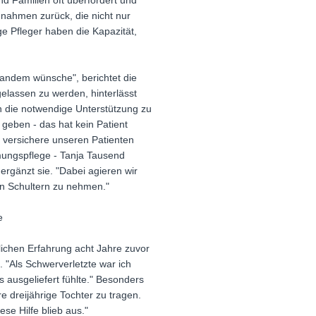
nd Familien oft überfordert und
ßnahmen zurück, die nicht nur
ge Pfleger haben die Kapazität,
mandem wünsche", berichtet die
gelassen zu werden, hinterlässt
en die notwendige Unterstützung zu
 geben - das hat kein Patient
d versichere unseren Patienten
mungspflege - Tanja Tausend
ergänzt sie. "Dabei agieren wir
den Schultern zu nehmen."
e
nlichen Erfahrung acht Jahre zuvor
 "Als Schwerverletzte war ich
s ausgeliefert fühlte." Besonders
re dreijährige Tochter zu tragen.
ese Hilfe blieb aus."