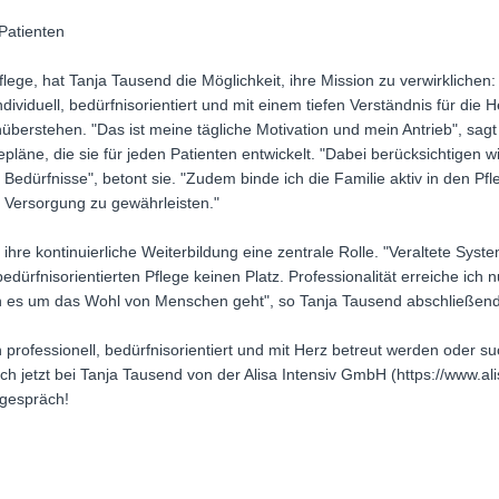
 Patienten
flege, hat Tanja Tausend die Möglichkeit, ihre Mission zu verwirklichen:
dividuell, bedürfnisorientiert und mit einem tiefen Verständnis für di
berstehen. "Das ist meine tägliche Motivation und mein Antrieb", sagt si
läne, die sie für jeden Patienten entwickelt. "Dabei berücksichtigen wi
Bedürfnisse", betont sie. "Zudem binde ich die Familie aktiv in den Pf
 Versorgung zu gewährleisten."
ihre kontinuierliche Weiterbildung eine zentrale Rolle. "Veraltete Syst
ürfnisorientierten Pflege keinen Platz. Professionalität erreiche ich n
nn es um das Wohl von Menschen geht", so Tanja Tausend abschließend
professionell, bedürfnisorientiert und mit Herz betreut werden oder su
 jetzt bei Tanja Tausend von der Alisa Intensiv GmbH (https://www.ali
sgespräch!