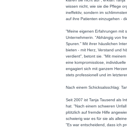
klären sie nicht auf", erklärt Tan
wissen nicht, wie sie die Pflege 
ineffektiv, sondern im schlimmsten
auf ihre Patienten einzugehen - di
"Meine eigenen Erfahrungen mit sc
Unternehmerin. "Abhängig von frem
Spuren." Mit ihrer häuslichen Int
bieten - mit Herz, Verstand und hö
verdient", betont sie. "Mit meine
eine kompromisslose, individuell
engagiert sich mit ganzem Herzen f
stets professionell und im letzte
Nach einem Schicksalsschlag: Tan
Seit 2007 ist Tanja Tausend als In
hat. "Nach einem schweren Unfall 
plötzlich auf fremde Hilfe angewie
schwierig war es für sie als allei
"Es war entscheidend, dass ich pro