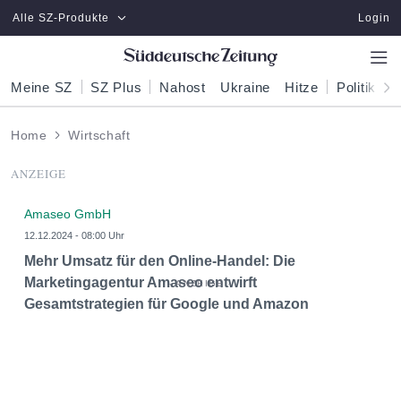
Zum Hauptinhalt springen
Alle SZ-Produkte
Login
Meine SZ
SZ Plus
Nahost
Ukraine
Hitze
Politik
W
Home
Wirtschaft
ANZEIGE
Amaseo GmbH
12.12.2024 - 08:00 Uhr
Mehr Umsatz für den Online-Handel: Die
Marketingagentur Amaseo entwirft
Gesamtstrategien für Google und Amazon