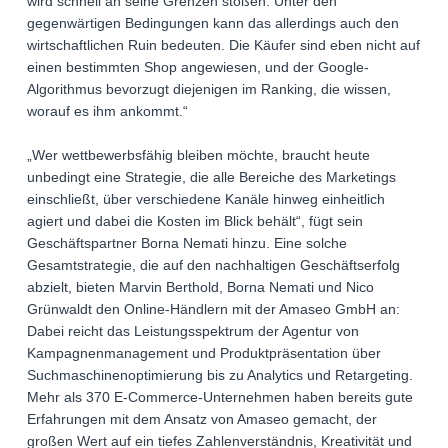
wird schnell an seine Grenzen stoßen. Unter den
gegenwärtigen Bedingungen kann das allerdings auch den
wirtschaftlichen Ruin bedeuten. Die Käufer sind eben nicht auf
einen bestimmten Shop angewiesen, und der Google-
Algorithmus bevorzugt diejenigen im Ranking, die wissen,
worauf es ihm ankommt.“
„Wer wettbewerbsfähig bleiben möchte, braucht heute
unbedingt eine Strategie, die alle Bereiche des Marketings
einschließt, über verschiedene Kanäle hinweg einheitlich
agiert und dabei die Kosten im Blick behält“, fügt sein
Geschäftspartner Borna Nemati hinzu. Eine solche
Gesamtstrategie, die auf den nachhaltigen Geschäftserfolg
abzielt, bieten Marvin Berthold, Borna Nemati und Nico
Grünwaldt den Online-Händlern mit der Amaseo GmbH an:
Dabei reicht das Leistungsspektrum der Agentur von
Kampagnenmanagement und Produktpräsentation über
Suchmaschinenoptimierung bis zu Analytics und Retargeting.
Mehr als 370 E-Commerce-Unternehmen haben bereits gute
Erfahrungen mit dem Ansatz von Amaseo gemacht, der
großen Wert auf ein tiefes Zahlenverständnis, Kreativität und