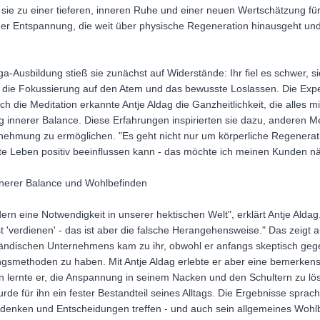
ie zu einer tieferen, inneren Ruhe und einer neuen Wertschätzung fü
der Entspannung, die weit über physische Regeneration hinausgeht und
a-Ausbildung stieß sie zunächst auf Widerstände: Ihr fiel es schwer, si
n, die Fokussierung auf den Atem und das bewusste Loslassen. Die Exper
urch die Meditation erkannte Antje Aldag die Ganzheitlichkeit, die alles
ung innerer Balance. Diese Erfahrungen inspirierten sie dazu, anderen
ehmung zu ermöglichen. "Es geht nicht nur um körperliche Regenerati
te Leben positiv beeinflussen kann - das möchte ich meinen Kunden näh
nnerer Balance und Wohlbefinden
ern eine Notwendigkeit in unserer hektischen Welt", erklärt Antje Al
'verdienen' - das ist aber die falsche Herangehensweise." Das zeigt au
ständischen Unternehmens kam zu ihr, obwohl er anfangs skeptisch ge
ungsmethoden zu haben. Mit Antje Aldag erlebte er aber eine bemerken
 lernte er, die Anspannung in seinem Nacken und den Schultern zu lö
de für ihn ein fester Bestandteil seines Alltags. Die Ergebnisse sprache
r denken und Entscheidungen treffen - und auch sein allgemeines Wohlb