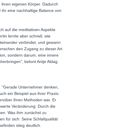
r ihren eigenen Körper. Dadurch
 ihr eine nachhaltige Balance von
ch auf die meditativen Aspekte
tin lernte aber schnell, wie
 miteinander verbindet, und gewann
 Menschen den Zugang zu dieser Art
on, sondern darum, eine innere
erbringen", betont Antje Aldag.
dag. "Gerade Unternehmer denken,
ch ein Beispiel aus ihrer Praxis:
genüber ihren Methoden war. Er
swerte Veränderung: Durch die
sen. Was ihm zunächst zu
n für sich: Seine Schlafqualität
efinden stieg deutlich.