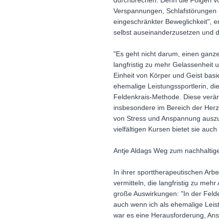
durchbrechen. Denn die Folgen v
Verspannungen, Schlafstörungen 
eingeschränkter Beweglichkeit", er
selbst auseinanderzusetzen und d
"Es geht nicht darum, einen ganzen
langfristig zu mehr Gelassenheit 
Einheit von Körper und Geist basi
ehemalige Leistungssportlerin, di
Feldenkrais-Methode. Diese veränd
insbesondere im Bereich der Herz
von Stress und Anspannung auszub
vielfältigen Kursen bietet sie auc
Antje Aldags Weg zum nachhalti
In ihrer sporttherapeutischen Arb
vermitteln, die langfristig zu m
große Auswirkungen: "In der Feld
auch wenn ich als ehemalige Leist
war es eine Herausforderung, Ans