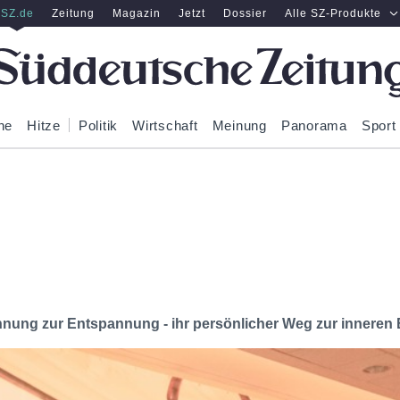
SZ.de
Zeitung
Magazin
Jetzt
Dossier
Alle SZ-Produkte
ne
Hitze
Politik
Wirtschaft
Meinung
Panorama
Sport
nnung zur Entspannung - ihr persönlicher Weg zur inneren