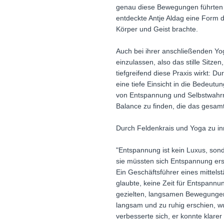
genau diese Bewegungen führten s
entdeckte Antje Aldag eine Form 
Körper und Geist brachte.
Auch bei ihrer anschließenden Yog
einzulassen, also das stille Sitze
tiefgreifend diese Praxis wirkt: D
eine tiefe Einsicht in die Bedeut
von Entspannung und Selbstwahrn
Balance zu finden, die das gesam
Durch Feldenkrais und Yoga zu i
"Entspannung ist kein Luxus, sond
sie müssten sich Entspannung erst 
Ein Geschäftsführer eines mittel
glaubte, keine Zeit für Entspann
gezielten, langsamen Bewegungen
langsam und zu ruhig erschien, wur
verbesserte sich, er konnte klare