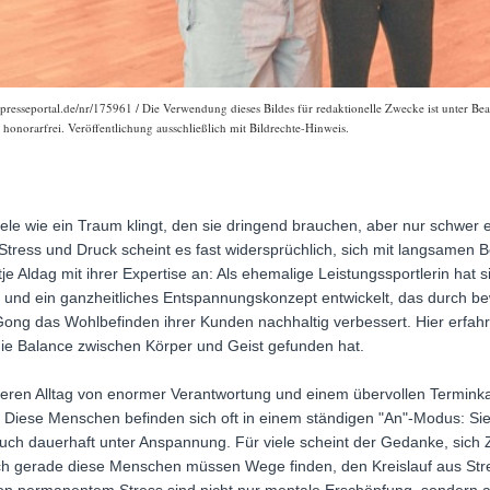
presseportal.de/nr/175961 / Die Verwendung dieses Bildes für redaktionelle Zwecke ist unter Beac
onorarfrei. Veröffentlichung ausschließlich mit Bildrechte-Hinweis.
iele wie ein Traum klingt, den sie dringend brauchen, aber nur schwer
 Stress und Druck scheint es fast widersprüchlich, sich mit langsame
je Aldag mit ihrer Expertise an: Als ehemalige Leistungssportlerin hat 
t und ein ganzheitliches Entspannungskonzept entwickelt, das durch
Gong das Wohlbefinden ihrer Kunden nachhaltig verbessert. Hier erfah
die Balance zwischen Körper und Geist gefunden hat.
 deren Alltag von enormer Verantwortung und einem übervollen Terminka
 Diese Menschen befinden sich oft in einem ständigen "An"-Modus: Sie ar
 auch dauerhaft unter Anspannung. Für viele scheint der Gedanke, sich
och gerade diese Menschen müssen Wege finden, den Kreislauf aus St