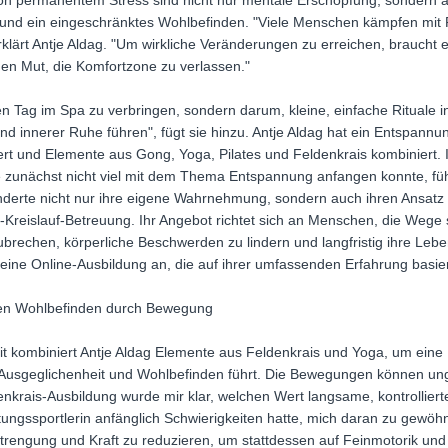
on permanentem Stress sind nicht nur mentale Erschöpfung, sondern 
und ein eingeschränktes Wohlbefinden. "Viele Menschen kämpfen mi
klärt Antje Aldag. "Um wirkliche Veränderungen zu erreichen, braucht es
en Mut, die Komfortzone zu verlassen."
 Tag im Spa zu verbringen, sondern darum, kleine, einfache Rituale in 
und innerer Ruhe führen", fügt sie hinzu. Antje Aldag hat ein Entspannu
ert und Elemente aus Gong, Yoga, Pilates und Feldenkrais kombiniert. 
e zunächst nicht viel mit dem Thema Entspannung anfangen konnte, führ
erte nicht nur ihre eigene Wahrnehmung, sondern auch ihren Ansatz in
-Kreislauf-Betreuung. Ihr Angebot richtet sich an Menschen, die Wege
rechen, körperliche Beschwerden zu lindern und langfristig ihre Leben
h eine Online-Ausbildung an, die auf ihrer umfassenden Erfahrung basier
gen Wohlbefinden durch Bewegung
eit kombiniert Antje Aldag Elemente aus Feldenkrais und Yoga, um eine
ehr Ausgeglichenheit und Wohlbefinden führt. Die Bewegungen können u
enkrais-Ausbildung wurde mir klar, welchen Wert langsame, kontrolli
ungssportlerin anfänglich Schwierigkeiten hatte, mich daran zu gewöhne
trengung und Kraft zu reduzieren, um stattdessen auf Feinmotorik und