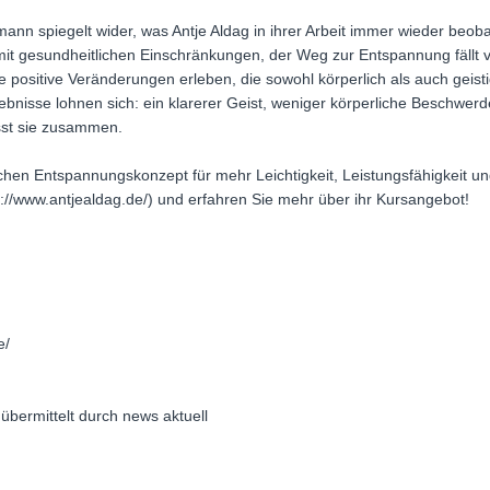
nn spiegelt wider, was Antje Aldag in ihrer Arbeit immer wieder beoba
t gesundheitlichen Einschränkungen, der Weg zur Entspannung fällt 
he positive Veränderungen erleben, die sowohl körperlich als auch geis
ebnisse lohnen sich: ein klarerer Geist, weniger körperliche Beschwe
asst sie zusammen.
chen Entspannungskonzept für mehr Leichtigkeit, Leistungsfähigkeit 
tps://www.antjealdag.de/) und erfahren Sie mehr über ihr Kursangebot!
e/
 übermittelt durch news aktuell