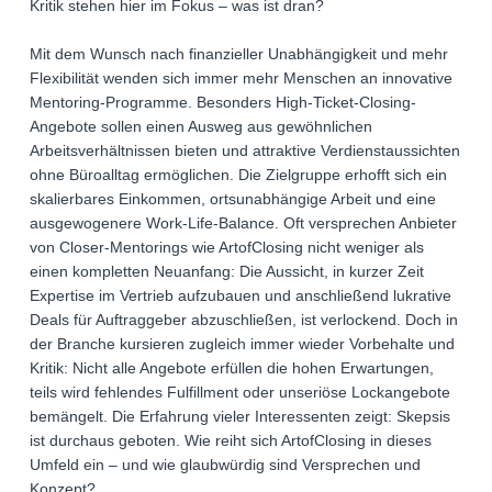
Kritik stehen hier im Fokus – was ist dran?
Mit dem Wunsch nach finanzieller Unabhängigkeit und mehr
Flexibilität wenden sich immer mehr Menschen an innovative
Mentoring-Programme. Besonders High-Ticket-Closing-
Angebote sollen einen Ausweg aus gewöhnlichen
Arbeitsverhältnissen bieten und attraktive Verdienstaussichten
ohne Büroalltag ermöglichen. Die Zielgruppe erhofft sich ein
skalierbares Einkommen, ortsunabhängige Arbeit und eine
ausgewogenere Work-Life-Balance. Oft versprechen Anbieter
von Closer-Mentorings wie ArtofClosing nicht weniger als
einen kompletten Neuanfang: Die Aussicht, in kurzer Zeit
Expertise im Vertrieb aufzubauen und anschließend lukrative
Deals für Auftraggeber abzuschließen, ist verlockend. Doch in
der Branche kursieren zugleich immer wieder Vorbehalte und
Kritik: Nicht alle Angebote erfüllen die hohen Erwartungen,
teils wird fehlendes Fulfillment oder unseriöse Lockangebote
bemängelt. Die Erfahrung vieler Interessenten zeigt: Skepsis
ist durchaus geboten. Wie reiht sich ArtofClosing in dieses
Umfeld ein – und wie glaubwürdig sind Versprechen und
Konzept?