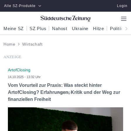
Zum Hauptinhalt springen
Alle SZ-Produkte
Login
Meine SZ
SZ Plus
Nahost
Ukraine
Hitze
Politik
W
Home
Wirtschaft
ANZEIGE
ArtofClosing
14.10.2025 - 13:32 Uhr
Vom Vorurteil zur Praxis: Was steckt hinter
ArtofClosing? Erfahrungen, Kritik und der Weg zur
finanziellen Freiheit