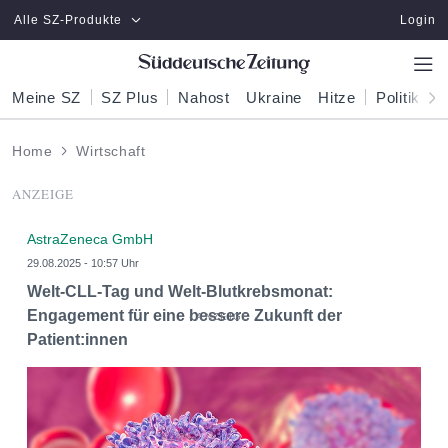
Zum Hauptinhalt springen
Alle SZ-Produkte
Login
Meine SZ
SZ Plus
Nahost
Ukraine
Hitze
Politik
W
Home
Wirtschaft
ANZEIGE
AstraZeneca GmbH
29.08.2025 - 10:57 Uhr
Welt-CLL-Tag und Welt-Blutkrebsmonat:
Engagement für eine bessere Zukunft der
Patient:innen