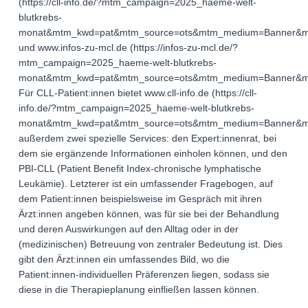
(https://cll-info.de/?mtm_campaign=2025_haeme-welt-
blutkrebs-
monat&mtm_kwd=pat&mtm_source=ots&mtm_medium=Banner&m
und www.infos-zu-mcl.de (https://infos-zu-mcl.de/?
mtm_campaign=2025_haeme-welt-blutkrebs-
monat&mtm_kwd=pat&mtm_source=ots&mtm_medium=Banner&mt
Für CLL-Patient:innen bietet www.cll-info.de (https://cll-
info.de/?mtm_campaign=2025_haeme-welt-blutkrebs-
monat&mtm_kwd=pat&mtm_source=ots&mtm_medium=Banner&m
außerdem zwei spezielle Services: den Expert:innenrat, bei
dem sie ergänzende Informationen einholen können, und den
PBI-CLL (Patient Benefit Index-chronische lymphatische
Leukämie). Letzterer ist ein umfassender Fragebogen, auf
dem Patient:innen beispielsweise im Gespräch mit ihren
Ärzt:innen angeben können, was für sie bei der Behandlung
und deren Auswirkungen auf den Alltag oder in der
(medizinischen) Betreuung von zentraler Bedeutung ist. Dies
gibt den Ärzt:innen ein umfassendes Bild, wo die
Patient:innen-individuellen Präferenzen liegen, sodass sie
diese in die Therapieplanung einfließen lassen können.