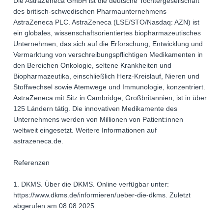
Die AstraZeneca GmbH ist die deutsche Tochtergesellschaft
des britisch-schwedischen Pharmaunternehmens
AstraZeneca PLC. AstraZeneca (LSE/STO/Nasdaq: AZN) ist
ein globales, wissenschaftsorientiertes biopharmazeutisches
Unternehmen, das sich auf die Erforschung, Entwicklung und
Vermarktung von verschreibungspflichtigen Medikamenten in
den Bereichen Onkologie, seltene Krankheiten und
Biopharmazeutika, einschließlich Herz-Kreislauf, Nieren und
Stoffwechsel sowie Atemwege und Immunologie, konzentriert.
AstraZeneca mit Sitz in Cambridge, Großbritannien, ist in über
125 Ländern tätig. Die innovativen Medikamente des
Unternehmens werden von Millionen von Patient:innen
weltweit eingesetzt. Weitere Informationen auf
astrazeneca.de.
Referenzen
1. DKMS. Über die DKMS. Online verfügbar unter:
https://www.dkms.de/informieren/ueber-die-dkms. Zuletzt
abgerufen am 08.08.2025.