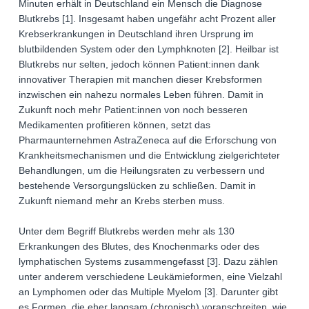
Minuten erhält in Deutschland ein Mensch die Diagnose
Blutkrebs [1]. Insgesamt haben ungefähr acht Prozent aller
Krebserkrankungen in Deutschland ihren Ursprung im
blutbildenden System oder den Lymphknoten [2]. Heilbar ist
Blutkrebs nur selten, jedoch können Patient:innen dank
innovativer Therapien mit manchen dieser Krebsformen
inzwischen ein nahezu normales Leben führen. Damit in
Zukunft noch mehr Patient:innen von noch besseren
Medikamenten profitieren können, setzt das
Pharmaunternehmen AstraZeneca auf die Erforschung von
Krankheitsmechanismen und die Entwicklung zielgerichteter
Behandlungen, um die Heilungsraten zu verbessern und
bestehende Versorgungslücken zu schließen. Damit in
Zukunft niemand mehr an Krebs sterben muss.
Unter dem Begriff Blutkrebs werden mehr als 130
Erkrankungen des Blutes, des Knochenmarks oder des
lymphatischen Systems zusammengefasst [3]. Dazu zählen
unter anderem verschiedene Leukämieformen, eine Vielzahl
an Lymphomen oder das Multiple Myelom [3]. Darunter gibt
es Formen, die eher langsam (chronisch) voranschreiten, wie