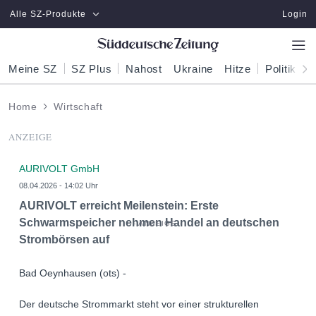
Zum Hauptinhalt springen
Alle SZ-Produkte
Login
Meine SZ
SZ Plus
Nahost
Ukraine
Hitze
Politik
W
Home
Wirtschaft
ANZEIGE
AURIVOLT GmbH
08.04.2026 - 14:02 Uhr
AURIVOLT erreicht Meilenstein: Erste
Schwarmspeicher nehmen Handel an deutschen
Strombörsen auf
Bad Oeynhausen (ots) -
Der deutsche Strommarkt steht vor einer strukturellen