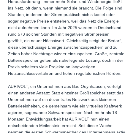
Herausforderung: Immer mehr Solar- und Windenergie fließt
ins Netz, oft dann, wenn niemand sie braucht. Die Folge sind
Stunden, in denen der Strom praktisch nichts kostet oder
sogar negative Preise entstehen, weil das Netz die Energie
nicht aufnehmen kann. Im Jahr 2025 wurden in Deutschland
rund 573 solcher Stunden mit negativen Strompreisen
gezählt, ein neuer Höchstwert. Gleichzeitig steigt der Bedarf,
diese überschüssige Energie zwischenzuspeichern und zu
Zeiten hoher Nachfrage wieder einzuspeisen. Große, zentrale
Batteriespeicher gelten als naheliegende Lösung, doch in der
Praxis scheitern viele Projekte an langwierigen
Netzanschlussverfahren und hohen regulatorischen Hürden.
AURIVOLT, ein Unternehmen aus Bad Oeynhausen, verfolgt
einen anderen Ansatz: Statt einzelner Großspeicher setzt das
Unternehmen auf ein dezentrales Netzwerk aus kleineren
Batterieeinheiten, die gemeinsam wie ein virtuelles Kraftwerk
agieren, sogenannte Schwarmspeicher. Nach mehr als 18
Monaten Entwicklungsarbeit hat AURIVOLT nun einen
entscheidenden Meilenstein erreicht: Seit dieser Woche
nehmen die ersten Schwarmspeicher des Unternehmens aktiv