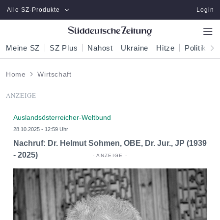
Zum Hauptinhalt springen
Alle SZ-Produkte
Login
Meine SZ
SZ Plus
Nahost
Ukraine
Hitze
Politik
W
Home
Wirtschaft
ANZEIGE
Auslandsösterreicher-Weltbund
28.10.2025 - 12:59 Uhr
Nachruf: Dr. Helmut Sohmen, OBE, Dr. Jur., JP (1939
- 2025)