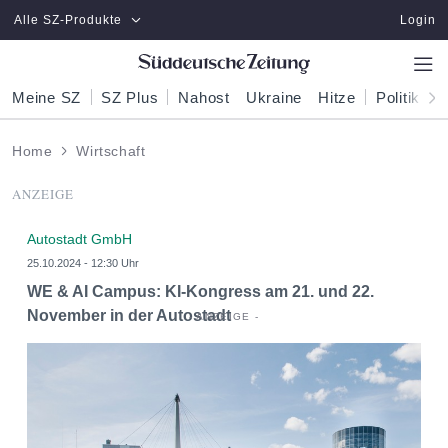
Zum Hauptinhalt springen
Alle SZ-Produkte
Login
Meine SZ
SZ Plus
Nahost
Ukraine
Hitze
Politik
W
Home
Wirtschaft
ANZEIGE
Autostadt GmbH
25.10.2024 - 12:30 Uhr
WE & AI Campus: KI-Kongress am 21. und 22.
November in der Autostadt