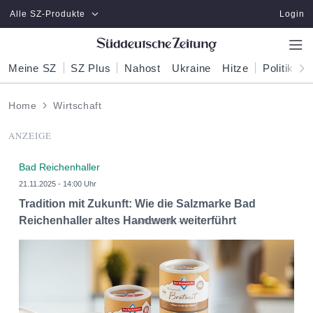
Zum Hauptinhalt springen
Alle SZ-Produkte
Login
Meine SZ
SZ Plus
Nahost
Ukraine
Hitze
Politik
W
Home
Wirtschaft
ANZEIGE
Bad Reichenhaller
21.11.2025 - 14:00 Uhr
Tradition mit Zukunft: Wie die Salzmarke Bad
Reichenhaller altes Handwerk weiterführt