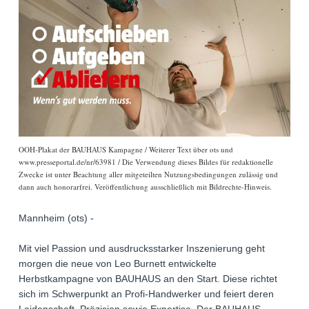
OOH-Plakat der BAUHAUS Kampagne / Weiterer Text über ots und
www.presseportal.de/nr/63981 / Die Verwendung dieses Bildes für redaktionelle
Zwecke ist unter Beachtung aller mitgeteilten Nutzungsbedingungen zulässig und
dann auch honorarfrei. Veröffentlichung ausschließlich mit Bildrechte-Hinweis.
Mannheim (ots) -
Mit viel Passion und ausdrucksstarker Inszenierung geht
morgen die neue von Leo Burnett entwickelte
Herbstkampagne von BAUHAUS an den Start. Diese richtet
sich im Schwerpunkt an Profi-Handwerker und feiert deren
Leidenschaft, Präzision sowie Expertise. Der BAUHAUS