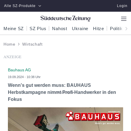
Zum Hauptinhalt springen
Alle SZ-Produkte
Login
Meine SZ
SZ Plus
Nahost
Ukraine
Hitze
Politik
W
Home
Wirtschaft
ANZEIGE
Bauhaus AG
19.09.2024 - 10:38 Uhr
Wenn's gut werden muss: BAUHAUS
Herbstkampagne nimmt Profi-Handwerker in den
Fokus