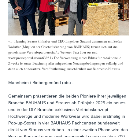
v.l.: Henning Strauss (Inhaber und CEO Engelbert Strauss) zusammen mit Stefan
Wolsiffer (Mitglied der Geschäftsführung von BAUHAUS) freuen sich auf die
gemeinsame Vertriebspartnerschaft / Weiterer Text über ots und
www.presseportal.de/nr/63981 / Die Verwendung dieses Bildes für redaktionelle
Zwecke ist unter Beachtung aller mitgeteilten Nutzungsbedingungen zulässig und
dann auch honorarfrei. Veröffentlichung ausschließlich mit Bildrechte-Hinweis.
Mannheim / Biebergemünd (ots) -
Gemeinsam präsentieren die beiden Pioniere ihrer jeweiligen
Branche BAUHAUS und Strauss ab Frühjahr 2025 ein neues
und in der DIY-Branche exklusives Vertriebskonzept.
Hochwertige und moderne Workwear wird dabei erstmalig in
Pop-up-Stores in vier BAUHAUS Fachcentren bundesweit
direkt von Strauss vertrieben. In einer zweiten Phase wird das
Pop-up-Konzept europaweit ausgeweitet sowie ein über 700