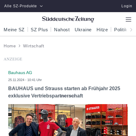
Zum Hauptinhalt springen
Alle SZ-Produkte
Login
Meine SZ
SZ Plus
Nahost
Ukraine
Hitze
Politik
W
Home
Wirtschaft
ANZEIGE
Bauhaus AG
25.11.2024 - 10:41 Uhr
BAUHAUS und Strauss starten ab Frühjahr 2025
exklusive Vertriebspartnerschaft