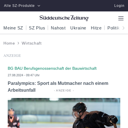
Zum Hauptinhalt springen
Alle SZ-Produkte
Login
Meine SZ
SZ Plus
Nahost
Ukraine
Hitze
Politik
W
Home
Wirtschaft
ANZEIGE
BG BAU Berufsgenossenschaft der Bauwirtschaft
27.08.2024 - 09:47 Uhr
Paralympics: Sport als Mutmacher nach einem
Arbeitsunfall