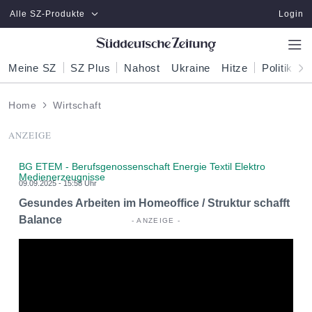
Zum Hauptinhalt springen
Alle SZ-Produkte
Login
Meine SZ
SZ Plus
Nahost
Ukraine
Hitze
Politik
W
Home
Wirtschaft
ANZEIGE
BG ETEM - Berufsgenossenschaft Energie Textil Elektro
Medienerzeugnisse
09.09.2025 - 15:58 Uhr
Gesundes Arbeiten im Homeoffice / Struktur schafft
Balance