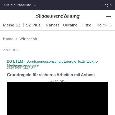
Zum Hauptinhalt springen
Alle SZ-Produkte
Login
Meine SZ
SZ Plus
Nahost
Ukraine
Hitze
Politik
W
Home
Wirtschaft
ANZEIGE
BG ETEM - Berufsgenossenschaft Energie Textil Elektro
Medienerzeugnisse
14.10.2025 - 11:17 Uhr
Grundregeln für sicheres Arbeiten mit Asbest