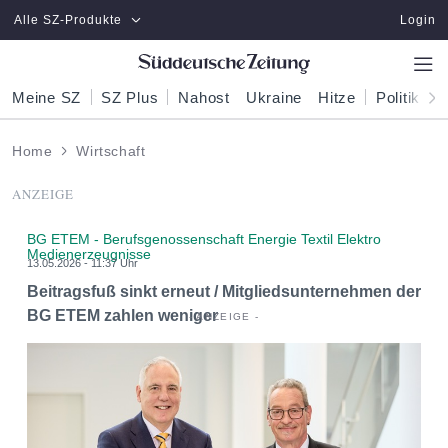
Zum Hauptinhalt springen
Alle SZ-Produkte
Login
Meine SZ
SZ Plus
Nahost
Ukraine
Hitze
Politik
W
Home
Wirtschaft
ANZEIGE
BG ETEM - Berufsgenossenschaft Energie Textil Elektro
Medienerzeugnisse
13.05.2026 - 11:37 Uhr
Beitragsfuß sinkt erneut / Mitgliedsunternehmen der
BG ETEM zahlen weniger