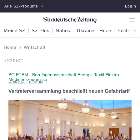
Zum Hauptinhalt springen
Alle SZ-Produkte
Login
Meine SZ
SZ Plus
Nahost
Ukraine
Hitze
Politik
W
Home
Wirtschaft
ANZEIGE
BG ETEM - Berufsgenossenschaft Energie Textil Elektro
Medienerzeugnisse
26.06.2026 - 11:38 Uhr
Vertreterversammlung beschließt neuen Gefahrtarif