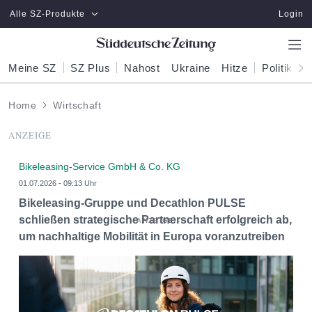
Zum Hauptinhalt springen
Alle SZ-Produkte
Login
Meine SZ
SZ Plus
Nahost
Ukraine
Hitze
Politik
W
Home
Wirtschaft
ANZEIGE
Bikeleasing-Service GmbH & Co. KG
01.07.2026 - 09:13 Uhr
Bikeleasing-Gruppe und Decathlon PULSE
schließen strategische Partnerschaft erfolgreich ab,
um nachhaltige Mobilität in Europa voranzutreiben