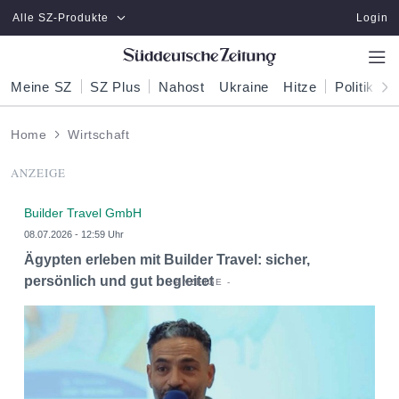
Zum Hauptinhalt springen
Alle SZ-Produkte
Login
Meine SZ
SZ Plus
Nahost
Ukraine
Hitze
Politik
W
Home
Wirtschaft
ANZEIGE
Builder Travel GmbH
08.07.2026 - 12:59 Uhr
Ägypten erleben mit Builder Travel: sicher,
persönlich und gut begleitet