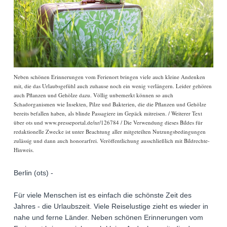
Neben schönen Erinnerungen vom Ferienort bringen viele auch kleine Andenken
mit, die das Urlaubsgefühl auch zuhause noch ein wenig verlängern. Leider gehören
auch Pflanzen und Gehölze dazu. Völlig unbemerkt können so auch
Schadorganismen wie Insekten, Pilze und Bakterien, die die Pflanzen und Gehölze
bereits befallen haben, als blinde Passagiere im Gepäck mitreisen. / Weiterer Text
über ots und www.presseportal.de/nr/126784 / Die Verwendung dieses Bildes für
redaktionelle Zwecke ist unter Beachtung aller mitgeteilten Nutzungsbedingungen
zulässig und dann auch honorarfrei. Veröffentlichung ausschließlich mit Bildrechte-
Hinweis.
Berlin (ots) -
Für viele Menschen ist es einfach die schönste Zeit des
Jahres - die Urlaubszeit. Viele Reiselustige zieht es wieder in
nahe und ferne Länder. Neben schönen Erinnerungen vom