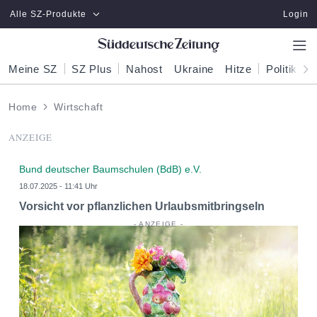
Zum Hauptinhalt springen
Alle SZ-Produkte
Login
Meine SZ
SZ Plus
Nahost
Ukraine
Hitze
Politik
W
Home
Wirtschaft
ANZEIGE
Bund deutscher Baumschulen (BdB) e.V.
18.07.2025 - 11:41 Uhr
Vorsicht vor pflanzlichen Urlaubsmitbringseln