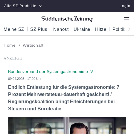
Zum Hauptinhalt springen
Alle SZ-Produkte
Login
Meine SZ
SZ Plus
Nahost
Ukraine
Hitze
Politik
W
Home
Wirtschaft
ANZEIGE
Bundesverband der Systemgastronomie e. V.
09.04.2025 - 17:20 Uhr
Endlich Entlastung für die Systemgastronomie: 7
Prozent Mehrwertsteuer dauerhaft gesichert! /
Regierungskoalition bringt Erleichterungen bei
Steuern und Bürokratie