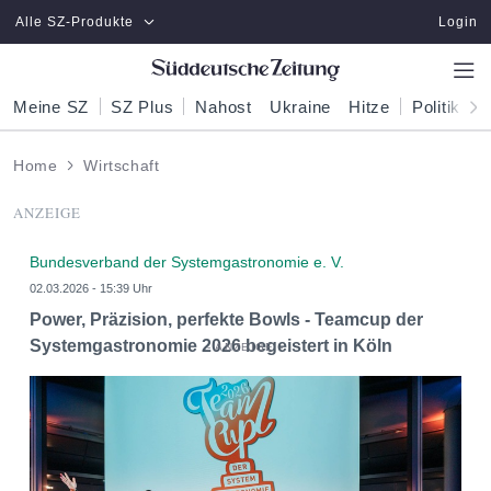
Zum Hauptinhalt springen
Alle SZ-Produkte
Login
Meine SZ
SZ Plus
Nahost
Ukraine
Hitze
Politik
W
Home
Wirtschaft
ANZEIGE
Bundesverband der Systemgastronomie e. V.
02.03.2026 - 15:39 Uhr
Power, Präzision, perfekte Bowls - Teamcup der
Systemgastronomie 2026 begeistert in Köln