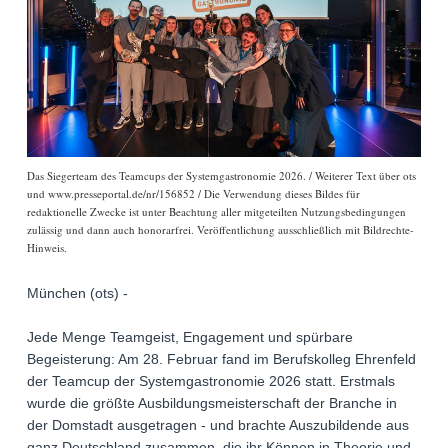
Das Siegerteam des Teamcups der Systemgastronomie 2026. / Weiterer Text über ots
und www.presseportal.de/nr/156852 / Die Verwendung dieses Bildes für
redaktionelle Zwecke ist unter Beachtung aller mitgeteilten Nutzungsbedingungen
zulässig und dann auch honorarfrei. Veröffentlichung ausschließlich mit Bildrechte-
Hinweis.
München (ots) -
Jede Menge Teamgeist, Engagement und spürbare
Begeisterung: Am 28. Februar fand im Berufskolleg Ehrenfeld
der Teamcup der Systemgastronomie 2026 statt. Erstmals
wurde die größte Ausbildungsmeisterschaft der Branche in
der Domstadt ausgetragen - und brachte Auszubildende aus
ganz Deutschland zusammen, die ihr Können in Theorie und