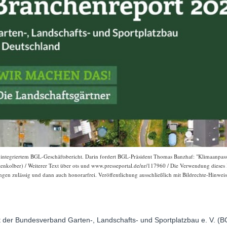
 integriertem BGL-Geschäftsbericht. Darin fordert BGL-Präsident Thomas Banzhaf: "Klimaanpa
enkolber) / Weiterer Text über ots und www.presseportal.de/nr/117960 / Die Verwendung dieses B
gen zulässig und dann auch honorarfrei. Veröffentlichung ausschließlich mit Bildrechte-Hinweis
 der Bundesverband Garten-, Landschafts- und Sportplatzbau e. V. (BG