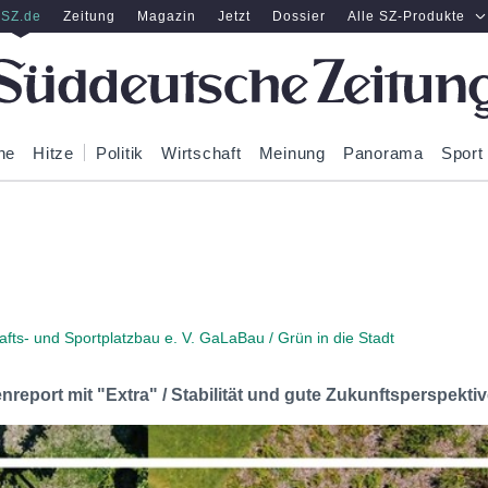
SZ.de
Zeitung
Magazin
Jetzt
Dossier
Alle SZ-Produkte
ne
Hitze
Politik
Wirtschaft
Meinung
Panorama
Sport
ts- und Sportplatzbau e. V. GaLaBau / Grün in die Stadt
eport mit "Extra" / Stabilität und gute Zukunftsperspekt