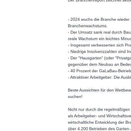
Der Branchenreport zeichnet aktuell
- 2024 wuchs die Branche wieder s
Branchenwachstums.
- Der Umsatz sank real durch Baup
reale Wachstum ein leichtes Minu
- Insgesamt verbesserten sich Prod
- Niedrige Insolvenzzahlen sind Indi
- Der "Hausgarten" (oder "Privat
gegenüber dem Neubau an Bedeu
- 40 Prozent der GaLaBau-Betrie
- Attraktiver Arbeitgeber: Die Au
Beste Aussichten für den Wettbewe
suchen!
Nicht nur durch die regelmäßige
als Arbeitgeber- und Wirtschaftsve
wirtschaftliche Entwicklung der B
über 4.200 Betrieben des Garten-,