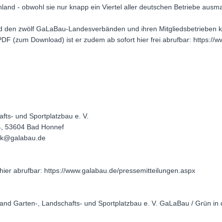
land - obwohl sie nur knapp ein Viertel aller deutschen Betriebe ausm
den zwölf GaLaBau-Landesverbänden und ihren Mitgliedsbetrieben kos
PDF (zum Download) ist er zudem ab sofort hier frei abrufbar: https:/
ts- und Sportplatzbau e. V.
4, 53604 Bad Honnef
ock@galabau.de
hier abrufbar: https://www.galabau.de/pressemitteilungen.aspx
nd Garten-, Landschafts- und Sportplatzbau e. V. GaLaBau / Grün in d