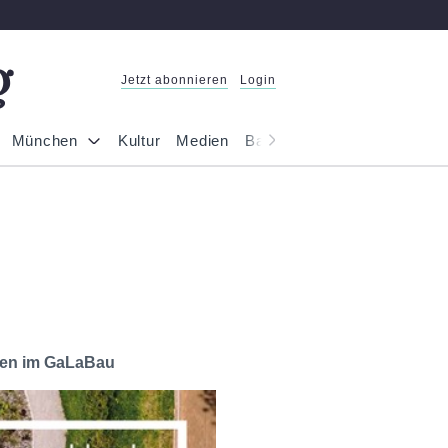
Jetzt abonnieren
Login
München
Kultur
Medien
Bayern
Reportage
Gesel
iven im GaLaBau