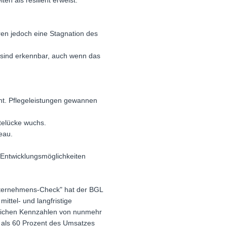
en als resilient erweist:
ren jedoch eine Stagnation des
e sind erkennbar, auch wenn das
cht. Pflegeleistungen gewannen
telücke wuchs.
eau.
 Entwicklungsmöglichkeiten
nternehmens-Check" hat der BGL
ittel- und langfristige
aftlichen Kennzahlen von nunmehr
r als 60 Prozent des Umsatzes