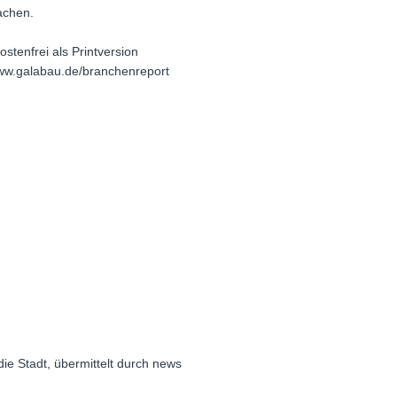
achen.
tenfrei als Printversion
/www.galabau.de/branchenreport
ie Stadt, übermittelt durch news