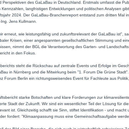
und Perspektiven des GaLaBau in Deutschland. Erstmals umfasst die Pub
 Kennzahlen, langfristigen Entwicklungen und politischen Analysen gibt 
sjahr 2024. Der GaLaBau-Branchenreport entstand zum dritten Mal i
-Ing. Jens Kullmann.
ir erneut, wie leistungsfähig und zukunftsrelevant der GaLaBau ist", 
baler Krisen, einer angespannten gesellschaftlichen Stimmung und ein
ssen, nimmt der BGL die Verantwortung des Garten- und Landschaft
ericht in den Fokus.
berichts steht die Rückschau auf zentrale Events und Erfolge im Gesc
aBau in Nürnberg und die Mitwirkung beim "1. Forum Die Grüne Stadt".
ianz Forum Berlin ein richtungsweisendes Event für Fachleute aus Politi
sbericht starke Botschaften und klare Forderungen zur klimaresiliente
rte Stadt der Zukunft. Wir sind ein wesentlicher Teil der Lösung für d
evant ist. Gleichzeitig schafft sie Sinn, stiftet Identifikation - und mach
 der fordert: "Klimaanpassung muss eine Gemeinschaftsaufgabe werde