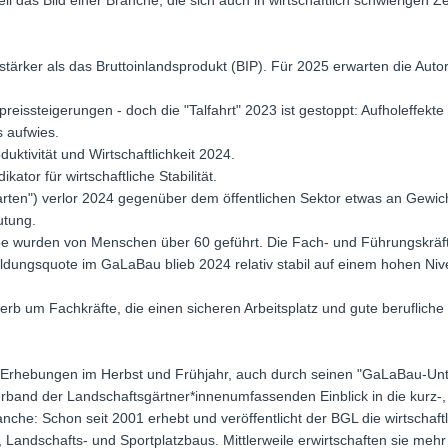
 das Bild einer Branche, die sich auch in wirtschaftlich schwierigen Zeit
tärker als das Bruttoinlandsprodukt (BIP). Für 2025 erwarten die Auto
reissteigerungen - doch die "Talfahrt" 2023 ist gestoppt: Aufholeffekt
s aufwies.
uktivität und Wirtschaftlichkeit 2024.
kator für wirtschaftliche Stabilität.
garten") verlor 2024 gegenüber dem öffentlichen Sektor etwas an Gewi
tung.
be wurden von Menschen über 60 geführt. Die Fach- und Führungskräf
sbildungsquote im GaLaBau blieb 2024 relativ stabil auf einem hohen Niv
rb um Fachkräfte, die einen sicheren Arbeitsplatz und gute berufliche
n Erhebungen im Herbst und Frühjahr, auch durch seinen "GaLaBau-U
rband der Landschaftsgärtner*innenumfassenden Einblick in die kurz-, m
ranche: Schon seit 2001 erhebt und veröffentlicht der BGL die wirtsch
 Landschafts- und Sportplatzbaus. Mittlerweile erwirtschaften sie meh