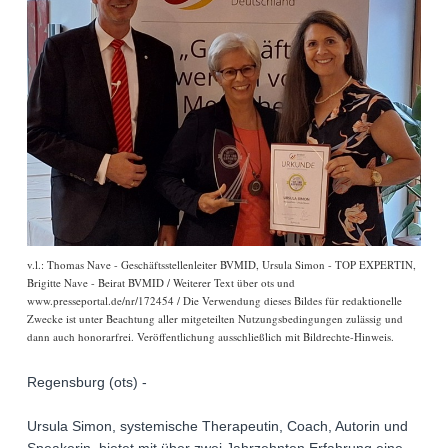
v.l.: Thomas Nave - Geschäftsstellenleiter BVMID, Ursula Simon - TOP EXPERTIN,
Brigitte Nave - Beirat BVMID / Weiterer Text über ots und
www.presseportal.de/nr/172454 / Die Verwendung dieses Bildes für redaktionelle
Zwecke ist unter Beachtung aller mitgeteilten Nutzungsbedingungen zulässig und
dann auch honorarfrei. Veröffentlichung ausschließlich mit Bildrechte-Hinweis.
Regensburg (ots) -
Ursula Simon, systemische Therapeutin, Coach, Autorin und
Speakerin, bietet mit über zwei Jahrzehnten Erfahrung eine