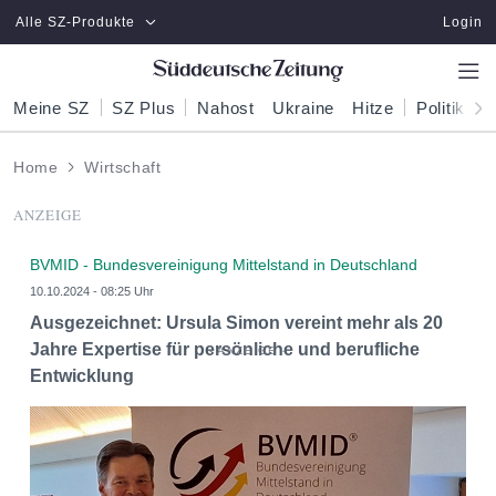
Zum Hauptinhalt springen
Alle SZ-Produkte
Login
Meine SZ
SZ Plus
Nahost
Ukraine
Hitze
Politik
W
Home
Wirtschaft
ANZEIGE
BVMID - Bundesvereinigung Mittelstand in Deutschland
10.10.2024 - 08:25 Uhr
Ausgezeichnet: Ursula Simon vereint mehr als 20
Jahre Expertise für persönliche und berufliche
Entwicklung