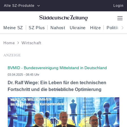
Zum Hauptinhalt springen
Alle SZ-Produkte
Login
Meine SZ
SZ Plus
Nahost
Ukraine
Hitze
Politik
W
Home
Wirtschaft
ANZEIGE
BVMID - Bundesvereinigung Mittelstand in Deutschland
03.04.2025 - 08:45 Uhr
Dr. Ralf Wiege: Ein Leben für den technischen
Fortschritt und die betriebliche Optimierung