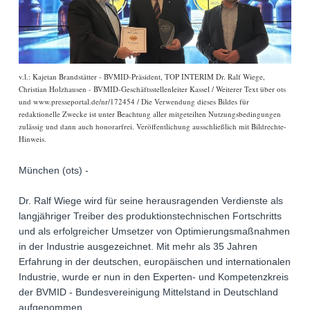
v.l.: Kajetan Brandstätter - BVMID-Präsident, TOP INTERIM Dr. Ralf Wiege,
Christian Holzhausen - BVMID-Geschäftsstellenleiter Kassel / Weiterer Text über ots
und www.presseportal.de/nr/172454 / Die Verwendung dieses Bildes für
redaktionelle Zwecke ist unter Beachtung aller mitgeteilten Nutzungsbedingungen
zulässig und dann auch honorarfrei. Veröffentlichung ausschließlich mit Bildrechte-
Hinweis.
München (ots) -
Dr. Ralf Wiege wird für seine herausragenden Verdienste als
langjähriger Treiber des produktionstechnischen Fortschritts
und als erfolgreicher Umsetzer von Optimierungsmaßnahmen
in der Industrie ausgezeichnet. Mit mehr als 35 Jahren
Erfahrung in der deutschen, europäischen und internationalen
Industrie, wurde er nun in den Experten- und Kompetenzkreis
der BVMID - Bundesvereinigung Mittelstand in Deutschland
aufgenommen.