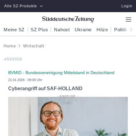
Zum Hauptinhalt springen
Alle SZ-Produkte
Login
Meine SZ
SZ Plus
Nahost
Ukraine
Hitze
Politik
W
Home
Wirtschaft
ANZEIGE
BVMID - Bundesvereinigung Mittelstand in Deutschland
21.01.2026 - 09:05 Uhr
Cyberangriff auf SAF-HOLLAND