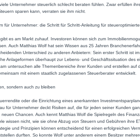
ele Unternehmer steuerlich schlecht beraten fühlen. Zwar erfüllen ihr
 Steuern sparen kann, verraten sie ihm nicht.
ür Unternehmer: die Schritt für Schritt-Anleitung für steueroptimie
gibt es am Markt zuhauf. Investoren können sich zum Immobilienmogu
sen. Auch Matthias Wolf hat sein Wissen aus 25 Jahren Branchenerfah
idenden Unterschied zu anderen Anbietern: Sein erster Schritt ist imme
lche Anlageformen überhaupt zur Lebens- und Geschäftssituation des 
am untersuchen alle Themenbereiche ihrer Kunden und erstellen auf di
emeinsam mit einem staatlich zugelassenen Steuerberater entwickelt.
den, sondern auch zu bleiben
errendite oder die Einrichtung eines anerkannten Investmentsparplane
u für Unternehmer deckt Risiken auf, die für jeden seiner Kunden ganz
 neuen Chancen. Auch kennt Matthias Wolf die Spielregeln des Finanz
le wissen nicht, wie sie ohne Abzug von Steuern und Gebühren ihre 
rategie und Prinzipien können entscheidend für einen erfolgreichen Ve
tstellen durften. So konnte Wolf unter anderem einem Besitzer mehrer