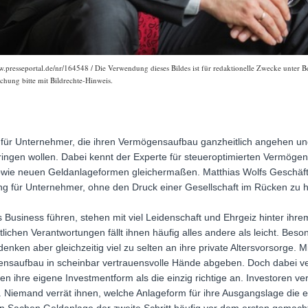
w.presseportal.de/nr/164548 / Die Verwendung dieses Bildes ist für redaktionelle Zwecke unter 
chung bitte mit Bildrechte-Hinweis.
 für Unternehmer, die ihren Vermögensaufbau ganzheitlich angehen und
ingen wollen. Dabei kennt der Experte für steueroptimierten Vermöge
sowie neuen Geldanlageformen gleichermaßen. Matthias Wolfs Geschäft
ng für Unternehmer, ohne den Druck einer Gesellschaft im Rücken zu 
s Business führen, stehen mit viel Leidenschaft und Ehrgeiz hinter ih
tlichen Verantwortungen fällt ihnen häufig alles andere als leicht. B
 denken aber gleichzeitig viel zu selten an ihre private Altersvorsorge. 
aufbau in scheinbar vertrauensvolle Hände abgeben. Doch dabei vers
 ihre eigene Investmentform als die einzig richtige an. Investoren ver
Niemand verrät ihnen, welche Anlageform für ihre Ausgangslage die eige