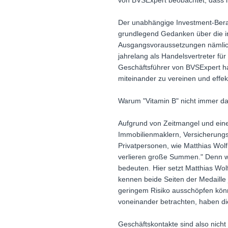
von BVSExpert beobachtet, dass i
Der unabhängige Investment-Berat
grundlegend Gedanken über die in
Ausgangsvoraussetzungen nämlich 
jahrelang als Handelsvertreter fü
Geschäftsführer von BVSExpert ha
miteinander zu vereinen und effe
Warum "Vitamin B" nicht immer da
Aufgrund von Zeitmangel und ein
Immobilienmaklern, Versicherungs
Privatpersonen, wie Matthias Wolf
verlieren große Summen." Denn was
bedeuten. Hier setzt Matthias Wol
kennen beide Seiten der Medaille 
geringem Risiko ausschöpfen kön
voneinander betrachten, haben d
Geschäftskontakte sind also nicht