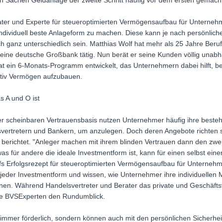
n Sachen Geldanlage der zweite Schritt häufig vor dem ersten gemacht
er und Experte für steueroptimierten Vermögensaufbau für Unternehme
dividuell beste Anlageform zu machen. Diese kann je nach persönlich
ganz unterschiedlich sein. Matthias Wolf hat mehr als 25 Jahre Beruf
r eine deutsche Großbank tätig. Nun berät er seine Kunden völlig una
t ein 6-Monats-Programm entwickelt, das Unternehmern dabei hilft, ber
ktiv Vermögen aufzubauen.
s A und O ist
er scheinbaren Vertrauensbasis nutzen Unternehmer häufig ihre beste
vertretern und Bankern, um anzulegen. Doch deren Angebote richten s
 berichtet. "Anleger machen mit ihrem blinden Vertrauen dann den zwei
 für andere die ideale Investmentform ist, kann für einen selbst ein
fs Erfolgsrezept für steueroptimierten Vermögensaufbau für Unternehme
jeder Investmentform und wissen, wie Unternehmer ihre individuellen Mö
nen. Während Handelsvertreter und Berater das private und Geschäf
ie BVSExperten den Rundumblick.
 immer förderlich, sondern können auch mit den persönlichen Sicherheit