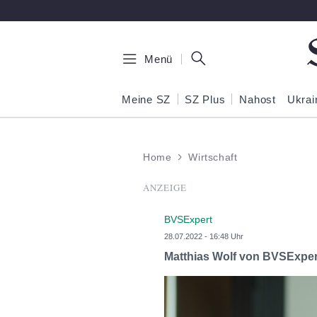
Zum Hauptinhalt springen
Menü
Meine SZ
SZ Plus
Nahost
Ukrai
Home
Wirtschaft
ANZEIGE
BVSExpert
28.07.2022 - 16:48 Uhr
Matthias Wolf von BVSExpert