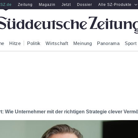
SZ.de
Zeitung
Magazin
Jetzt
Dossier
Alle SZ-Produkte
ne
Hitze
Politik
Wirtschaft
Meinung
Panorama
Sport
: Wie Unternehmer mit der richtigen Strategie clever Ver