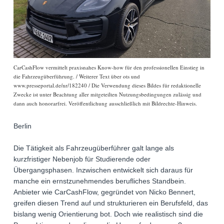
CarCashFlow vermittelt praxisnahes Know-how für den professionellen Einstieg in
die Fahrzeugüberführung. / Weiterer Text über ots und
www.presseportal.de/nr/182240 / Die Verwendung dieses Bildes für redaktionelle
Zwecke ist unter Beachtung aller mitgeteilten Nutzungsbedingungen zulässig und
dann auch honorarfrei. Veröffentlichung ausschließlich mit Bildrechte-Hinweis.
Berlin
Die Tätigkeit als Fahrzeugüberführer galt lange als
kurzfristiger Nebenjob für Studierende oder
Übergangsphasen. Inzwischen entwickelt sich daraus für
manche ein ernstzunehmendes berufliches Standbein.
Anbieter wie CarCashFlow, gegründet von Nicko Bennert,
greifen diesen Trend auf und strukturieren ein Berufsfeld, das
bislang wenig Orientierung bot. Doch wie realistisch sind die