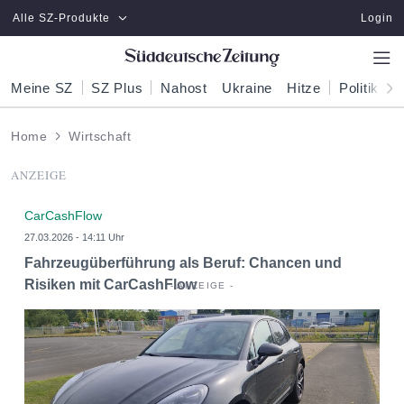
Zum Hauptinhalt springen
Alle SZ-Produkte
Login
Meine SZ
SZ Plus
Nahost
Ukraine
Hitze
Politik
W
Home
Wirtschaft
ANZEIGE
CarCashFlow
27.03.2026 - 14:11 Uhr
Fahrzeugüberführung als Beruf: Chancen und
Risiken mit CarCashFlow