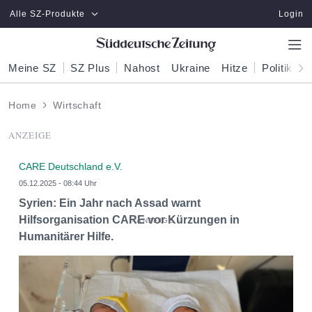
Zum Hauptinhalt springen
Alle SZ-Produkte
Login
Meine SZ
SZ Plus
Nahost
Ukraine
Hitze
Politik
W
Home
Wirtschaft
ANZEIGE
CARE Deutschland e.V.
05.12.2025 - 08:44 Uhr
Syrien: Ein Jahr nach Assad warnt
Hilfsorganisation CARE vor Kürzungen in
Humanitärer Hilfe.