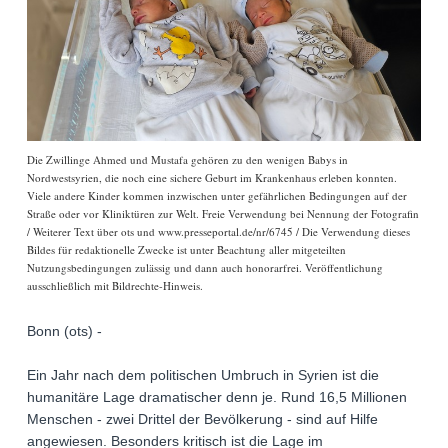
Die Zwillinge Ahmed und Mustafa gehören zu den wenigen Babys in
Nordwestsyrien, die noch eine sichere Geburt im Krankenhaus erleben konnten.
Viele andere Kinder kommen inzwischen unter gefährlichen Bedingungen auf der
Straße oder vor Kliniktüren zur Welt. Freie Verwendung bei Nennung der Fotografin
/ Weiterer Text über ots und www.presseportal.de/nr/6745 / Die Verwendung dieses
Bildes für redaktionelle Zwecke ist unter Beachtung aller mitgeteilten
Nutzungsbedingungen zulässig und dann auch honorarfrei. Veröffentlichung
ausschließlich mit Bildrechte-Hinweis.
Bonn (ots) -
Ein Jahr nach dem politischen Umbruch in Syrien ist die
humanitäre Lage dramatischer denn je. Rund 16,5 Millionen
Menschen - zwei Drittel der Bevölkerung - sind auf Hilfe
angewiesen. Besonders kritisch ist die Lage im