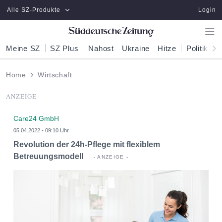
Zum Hauptinhalt springen
Alle SZ-Produkte
Login
Meine SZ
SZ Plus
Nahost
Ukraine
Hitze
Politik
W
Home
Wirtschaft
ANZEIGE
Care24 GmbH
05.04.2022 - 09:10 Uhr
Revolution der 24h-Pflege mit flexiblem
Betreuungsmodell