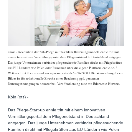
ennie - Revolution der 24h-Pflege mit flexiblem Betreuungsmodell. ennie tritt mit
einem innovativen Vermittlungsportal dem Pflegenotstand in Deutschland entgegen.
Das junge Unternehmen verbindet pflegesuchende Familien direkt mit Pflegekräften
aus EU-Ländern wie Polen oder Rumänien über die eigene Plattform ennie.de. /
Weiterer Text über ots und www.presseportal.de/nr/162400 / Die Verwendung dieses
Bildes ist für redaktionelle Zwecke unter Beachtung ggf. genannter
Nutzungsbedingungen honorarfrei. Veröffentlichung bitte mit Bildrechte-Hinweis.
Köln (ots) -
Das Pflege-Start-up ennie tritt mit einem innovativen
Vermittlungsportal dem Pflegenotstand in Deutschland
entgegen. Das junge Unternehmen verbindet pflegesuchende
Familien direkt mit Pflegekräften aus EU-Ländern wie Polen