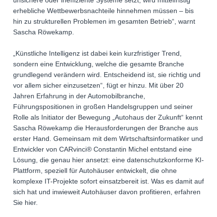
unsichere oder ineffiziente Systeme setzt, wird mittelfristig
erhebliche Wettbewerbsnachteile hinnehmen müssen – bis
hin zu strukturellen Problemen im gesamten Betrieb“, warnt
Sascha Röwekamp.
„Künstliche Intelligenz ist dabei kein kurzfristiger Trend,
sondern eine Entwicklung, welche die gesamte Branche
grundlegend verändern wird. Entscheidend ist, sie richtig und
vor allem sicher einzusetzen“, fügt er hinzu. Mit über 20
Jahren Erfahrung in der Automobilbranche,
Führungspositionen in großen Handelsgruppen und seiner
Rolle als Initiator der Bewegung „Autohaus der Zukunft“ kennt
Sascha Röwekamp die Herausforderungen der Branche aus
erster Hand. Gemeinsam mit dem Wirtschaftsinformatiker und
Entwickler von CARvinci® Constantin Michel entstand eine
Lösung, die genau hier ansetzt: eine datenschutzkonforme KI-
Plattform, speziell für Autohäuser entwickelt, die ohne
komplexe IT-Projekte sofort einsatzbereit ist. Was es damit auf
sich hat und inwieweit Autohäuser davon profitieren, erfahren
Sie hier.