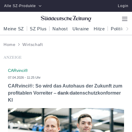
Zum Hauptinhalt springen
Alle SZ-Produkte
Login
Meine SZ
SZ Plus
Nahost
Ukraine
Hitze
Politik
W
Home
Wirtschaft
ANZEIGE
CARvinci®
07.04.2026 - 11:25 Uhr
CARvinci®: So wird das Autohaus der Zukunft zum
profitablen Vorreiter – dank datenschutzkonformer
KI