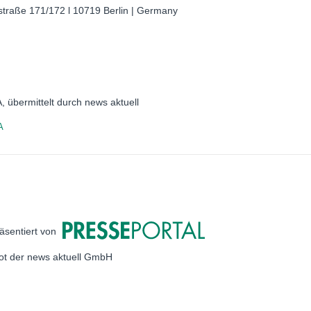
raße 171/172 l 10719 Berlin | Germany
 übermittelt durch news aktuell
A
äsentiert von
bot der news aktuell GmbH