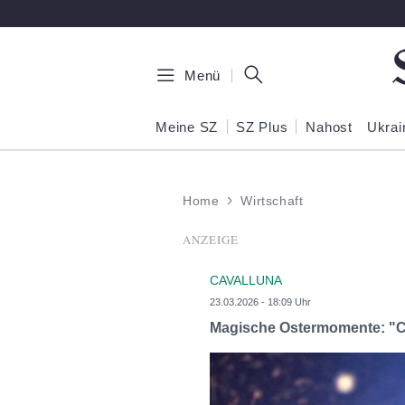
Zum Hauptinhalt springen
Menü
Meine SZ
SZ Plus
Nahost
Ukrai
Home
Wirtschaft
ANZEIGE
CAVALLUNA
23.03.2026 - 18:09 Uhr
Magische Ostermomente: "CA