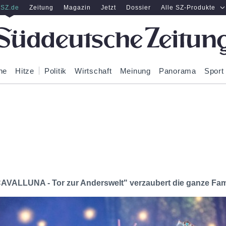
SZ.de
Zeitung
Magazin
Jetzt
Dossier
Alle SZ-Produkte
ne
Hitze
Politik
Wirtschaft
Meinung
Panorama
Sport
VALLUNA - Tor zur Anderswelt" verzaubert die ganze Fam