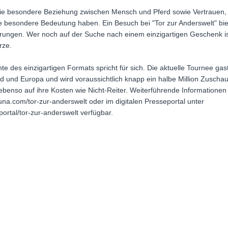
die besondere Beziehung zwischen Mensch und Pferd sowie Vertrauen, 
e besondere Bedeutung haben. Ein Besuch bei "Tor zur Anderswelt" biet
rungen. Wer noch auf der Suche nach einem einzigartigen Geschenk ist
rze.
hte des einzigartigen Formats spricht für sich. Die aktuelle Tournee gas
d und Europa und wird voraussichtlich knapp ein halbe Million Zuscha
benso auf ihre Kosten wie Nicht-Reiter. Weiterführende Informationen
una.com/tor-zur-anderswelt oder im digitalen Presseportal unter
ortal/tor-zur-anderswelt verfügbar.