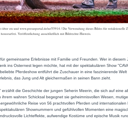
ext über ots und www.presseportal.de/nr/55914 / Die Verwendung dieses Bildes für redaktionelle Z
onorarfrei. Veröffentlichung ausschließlich mit Bildrechte-Hinweis.
it für gemeinsame Erlebnisse mit Familie und Freunden. Wer in diesem
nk ins Osternest legen möchte, hat mit der spektakulären Show "CAVA
e beliebte Pferdeshow entführt die Zuschauer in eine faszinierende Wel
rlebnis, das Jung und Alt gleichermaßen in seinen Bann zieht.
erzählt die Geschichte der jungen Seherin Meerin, die sich auf eine 
h ihrem wahren Schicksal begegnet sie geheimnisvollen Wesen, mutig
ßergewöhnliche Reise von 56 prachtvollen Pferden und internationalen R
spektakulären Shownummern und gefühlvollen Momenten eine magisch
indrucksvolle Lichteffekte, aufwendige Kostüme und epische Musik r