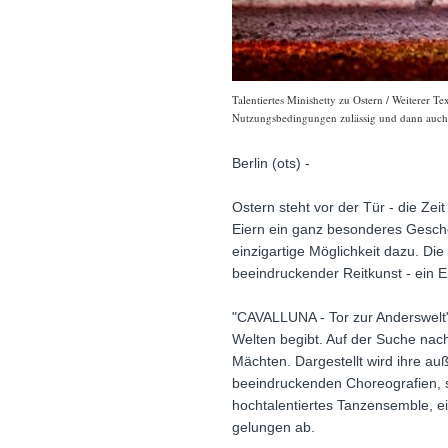
Talentiertes Minishetty zu Ostern / Weiterer T
Nutzungsbedingungen zulässig und dann auch h
Berlin (ots) -
Ostern steht vor der Tür - die Ze
Eiern ein ganz besonderes Gesche
einzigartige Möglichkeit dazu. Di
beeindruckender Reitkunst - ein E
"CAVALLUNA - Tor zur Anderswelt" 
Welten begibt. Auf der Suche nac
Mächten. Dargestellt wird ihre au
beeindruckenden Choreografien, 
hochtalentiertes Tanzensemble, e
gelungen ab.