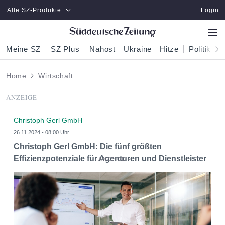
Zum Hauptinhalt springen
Alle SZ-Produkte
Login
Meine SZ
SZ Plus
Nahost
Ukraine
Hitze
Politik
W
Home
Wirtschaft
ANZEIGE
Christoph Gerl GmbH
26.11.2024 - 08:00 Uhr
Christoph Gerl GmbH: Die fünf größten
Effizienzpotenziale für Agenturen und Dienstleister