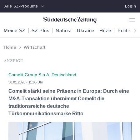
Zum Hauptinhalt springen
Alle SZ-Produkte
Login
Meine SZ
SZ Plus
Nahost
Ukraine
Hitze
Politik
W
Home
Wirtschaft
ANZEIGE
Comelit Group S.p.A. Deutschland
30.01.2026 - 11:05 Uhr
Comelit stärkt seine Präsenz in Europa: Durch eine
M&A-Transaktion übernimmt Comelit die
traditionsreiche deutsche
Türkommunikationsmarke Ritto