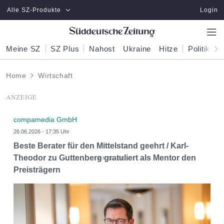
Zum Hauptinhalt springen
Alle SZ-Produkte
Login
Meine SZ
SZ Plus
Nahost
Ukraine
Hitze
Politik
W
Home
Wirtschaft
ANZEIGE
compamedia GmbH
26.06.2026 - 17:35 Uhr
Beste Berater für den Mittelstand geehrt / Karl-
Theodor zu Guttenberg gratuliert als Mentor den
Preisträgern