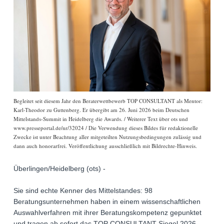
Begleitet seit diesem Jahr den Beraterwettbewerb TOP CONSULTANT als Mentor:
Karl-Theodor zu Guttenberg. Er übergibt am 26. Juni 2026 beim Deutschen
Mittelstands-Summit in Heidelberg die Awards. / Weiterer Text über ots und
www.presseportal.de/nr/32024 / Die Verwendung dieses Bildes für redaktionelle
Zwecke ist unter Beachtung aller mitgeteilten Nutzungsbedingungen zulässig und
dann auch honorarfrei. Veröffentlichung ausschließlich mit Bildrechte-Hinweis.
Überlingen/Heidelberg (ots) -
Sie sind echte Kenner des Mittelstandes: 98
Beratungsunternehmen haben in einem wissenschaftlichen
Auswahlverfahren mit ihrer Beratungskompetenz gepunktet
und tragen ab sofort das TOP CONSULTANT-Siegel 2026.