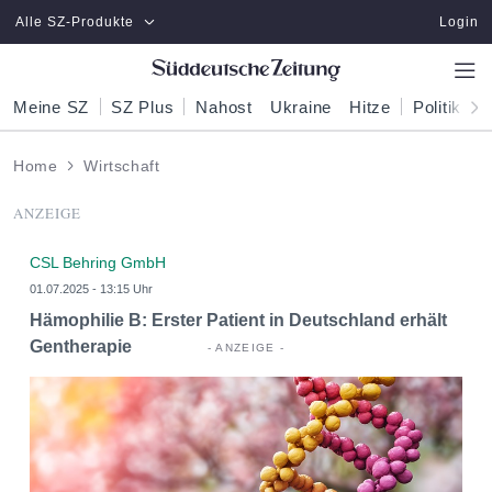
Zum Hauptinhalt springen
Alle SZ-Produkte
Login
Meine SZ
SZ Plus
Nahost
Ukraine
Hitze
Politik
W
Home
Wirtschaft
ANZEIGE
CSL Behring GmbH
01.07.2025 - 13:15 Uhr
Hämophilie B: Erster Patient in Deutschland erhält
Gentherapie