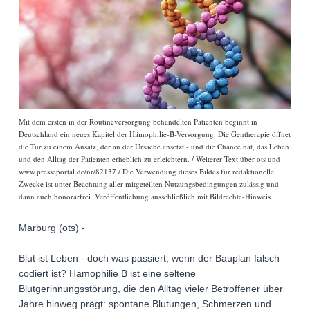
Mit dem ersten in der Routineversorgung behandelten Patienten beginnt in
Deutschland ein neues Kapitel der Hämophilie-B-Versorgung. Die Gentherapie öffnet
die Tür zu einem Ansatz, der an der Ursache ansetzt - und die Chance hat, das Leben
und den Alltag der Patienten erheblich zu erleichtern. / Weiterer Text über ots und
www.presseportal.de/nr/82137 / Die Verwendung dieses Bildes für redaktionelle
Zwecke ist unter Beachtung aller mitgeteilten Nutzungsbedingungen zulässig und
dann auch honorarfrei. Veröffentlichung ausschließlich mit Bildrechte-Hinweis.
Marburg (ots) -
Blut ist Leben - doch was passiert, wenn der Bauplan falsch
codiert ist? Hämophilie B ist eine seltene
Blutgerinnungsstörung, die den Alltag vieler Betroffener über
Jahre hinweg prägt: spontane Blutungen, Schmerzen und