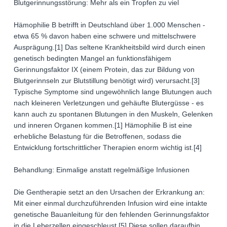
Blutgerinnungsstörung: Mehr als ein Tropfen zu viel
Hämophilie B betrifft in Deutschland über 1.000 Menschen -
etwa 65 % davon haben eine schwere und mittelschwere
Ausprägung.[1] Das seltene Krankheitsbild wird durch einen
genetisch bedingten Mangel an funktionsfähigem
Gerinnungsfaktor IX (einem Protein, das zur Bildung von
Blutgerinnseln zur Blutstillung benötigt wird) verursacht.[3]
Typische Symptome sind ungewöhnlich lange Blutungen auch
nach kleineren Verletzungen und gehäufte Blutergüsse - es
kann auch zu spontanen Blutungen in den Muskeln, Gelenken
und inneren Organen kommen.[1] Hämophilie B ist eine
erhebliche Belastung für die Betroffenen, sodass die
Entwicklung fortschrittlicher Therapien enorm wichtig ist.[4]
Behandlung: Einmalige anstatt regelmäßige Infusionen
Die Gentherapie setzt an den Ursachen der Erkrankung an:
Mit einer einmal durchzuführenden Infusion wird eine intakte
genetische Bauanleitung für den fehlenden Gerinnungsfaktor
in die Leberzellen eingeschleust.[5] Diese sollen daraufhin