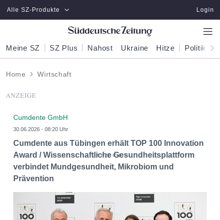
Zum Hauptinhalt springen
Alle SZ-Produkte
Login
Meine SZ
SZ Plus
Nahost
Ukraine
Hitze
Politik
W
Home
Wirtschaft
ANZEIGE
Cumdente GmbH
30.06.2026 - 08:20 Uhr
Cumdente aus Tübingen erhält TOP 100 Innovation
Award / Wissenschaftliche Gesundheitsplattform
verbindet Mundgesundheit, Mikrobiom und
Prävention