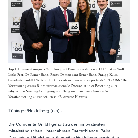
Top 100 Innovationspreis Verleihung mit Bundespräsidenten a. D. Christian Wulff.
Links Prof. Dr. Rainer Hahn. Rechts Dr.med.dent Esther Hahn, Philipp Kulas,
Cumdente GmbH / Weiterer Text über ots und www.presseportal.de/nr/173766 / Die
Verwendung dieses Bildes für redaktionelle Zwecke ist unter Beachtung aller
mitgeteilten Nutzungsbedingungen zulässig und dann auch honorarfrei.
Veröffentlichung ausschließlich mit Bildrechte-Hinweis.
Tübingen/Heidelberg (ots) -
Die Cumdente GmbH gehört zu den innovativsten
mittelständischen Unternehmen Deutschlands. Beim
Deutschen Mittelstands-Summit in Heidelberg wurde das