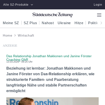
Zum Hauptinhalt springen
Alle SZ-Produkte
Login
Meine SZ
SZ Plus
Nahost
Ukraine
Hitze
Politik
W
Home
Wirtschaft
ANZEIGE
Das Relationship Jonathan Makkonen und Janine Förster
Coaching GbR
13.03.2026 - 09:25 Uhr
Beziehung ist lernbar: Jonathan Makkonen und
Janine Förster von Das Relationship erklären, wie
strukturierte Familien- und Paarberatung
langfristige Nähe und stabile Partnerschaften
ermöglicht