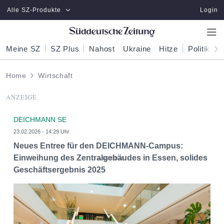
Zum Hauptinhalt springen
Alle SZ-Produkte
Login
Meine SZ
SZ Plus
Nahost
Ukraine
Hitze
Politik
W
Home
Wirtschaft
ANZEIGE
DEICHMANN SE
23.02.2026 - 14:29 Uhr
Neues Entree für den DEICHMANN-Campus:
Einweihung des Zentralgebäudes in Essen, solides
Geschäftsergebnis 2025