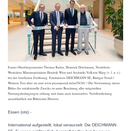
Essens Oberbürgermeister Thomas Kufen, Heinrich Deichmann, Nordrhein-
Westfalens Ministerpräsident Hendrik Wüst und Architekt Volkwin Marg (v. l. n .r.)
bei der feierlichen Eröffnung. Fotohinweis DEICHMANN SE, Rüdiger Fessel /
Weiterer Text über ots und www.presseportal.de/nr/56381 / Die Verwendung dieses
Bildes für redaktionelle Zwecke ist unter Beachtung aller mitgeteilten
Nutzungsbedingungen zulässig und dann auch honorarfrei. Veröffentlichung
ausschließlich mit Bildrechte-Hinweis.
Essen (ots) -
International aufgestellt, lokal verwurzelt: Die DEICHMANN