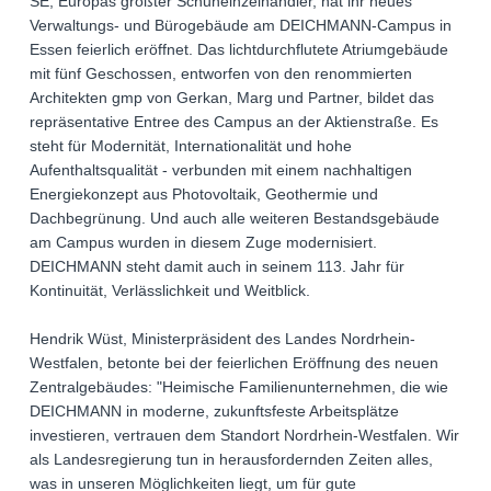
SE, Europas größter Schuheinzelhändler, hat ihr neues
Verwaltungs- und Bürogebäude am DEICHMANN-Campus in
Essen feierlich eröffnet. Das lichtdurchflutete Atriumgebäude
mit fünf Geschossen, entworfen von den renommierten
Architekten gmp von Gerkan, Marg und Partner, bildet das
repräsentative Entree des Campus an der Aktienstraße. Es
steht für Modernität, Internationalität und hohe
Aufenthaltsqualität - verbunden mit einem nachhaltigen
Energiekonzept aus Photovoltaik, Geothermie und
Dachbegrünung. Und auch alle weiteren Bestandsgebäude
am Campus wurden in diesem Zuge modernisiert.
DEICHMANN steht damit auch in seinem 113. Jahr für
Kontinuität, Verlässlichkeit und Weitblick.
Hendrik Wüst, Ministerpräsident des Landes Nordrhein-
Westfalen, betonte bei der feierlichen Eröffnung des neuen
Zentralgebäudes: "Heimische Familienunternehmen, die wie
DEICHMANN in moderne, zukunftsfeste Arbeitsplätze
investieren, vertrauen dem Standort Nordrhein-Westfalen. Wir
als Landesregierung tun in herausfordernden Zeiten alles,
was in unseren Möglichkeiten liegt, um für gute