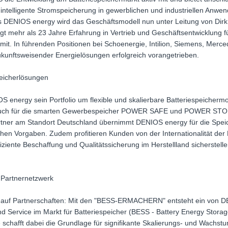
 intelligente Stromspeicherung in gewerblichen und industriellen Anw
s DENIOS energy wird das Geschäftsmodell nun unter Leitung von Dir
ingt mehr als 23 Jahre Erfahrung in Vertrieb und Geschäftsentwicklung 
mit. In führenden Positionen bei Schoenergie, Intilion, Siemens, Mer
unftsweisender Energielösungen erfolgreich vorangetrieben.
peicherlösungen
energy sein Portfolio um flexible und skalierbare Batteriespeichermo
uch für die smarten Gewerbespeicher POWER SAFE und POWER STORE
rtner am Standort Deutschland übernimmt DENIOS energy für die Spei
en Vorgaben. Zudem profitieren Kunden von der Internationalität de
fiziente Beschaffung und Qualitätssicherung im Herstellland sicherstell
 Partnernetzwerk
auf Partnerschaften: Mit den "BESS-ERMACHERN" entsteht ein von D
nd Service im Markt für Batteriespeicher (BESS - Battery Energy Storag
hafft dabei die Grundlage für signifikante Skalierungs- und Wachstu