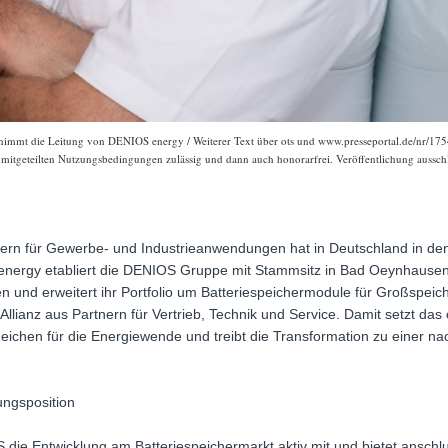
nimmt die Leitung von DENIOS energy / Weiterer Text über ots und www.presseportal.de/nr/175
r mitgeteilten Nutzungsbedingungen zulässig und dann auch honorarfrei. Veröffentlichung ausschl
ern für Gewerbe- und Industrieanwendungen hat in Deutschland in de
ergy etabliert die DENIOS Gruppe mit Stammsitz in Bad Oeynhausen
n und erweitert ihr Portfolio um Batteriespeichermodule für Großspeich
llianz aus Partnern für Vertrieb, Technik und Service. Damit setzt das 
eichen für die Energiewende und treibt die Transformation zu einer n
ngsposition
 die Entwicklung am Batteriespeichermarkt aktiv mit und bietet anschlus