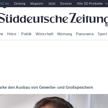
SZ.de
Zeitung
Magazin
Jetzt
Dossier
Alle SZ-Produkte
ne
Hitze
Politik
Wirtschaft
Meinung
Panorama
Sport
Marke den Ausbau von Gewerbe- und Großspeichern