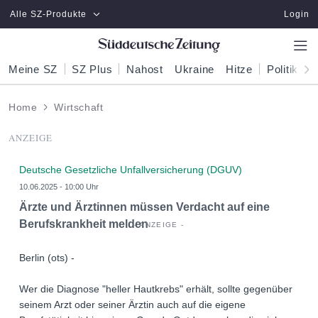
Zum Hauptinhalt springen
Alle SZ-Produkte
Login
Meine SZ
SZ Plus
Nahost
Ukraine
Hitze
Politik
W
Home
Wirtschaft
ANZEIGE
Deutsche Gesetzliche Unfallversicherung (DGUV)
10.06.2025 - 10:00 Uhr
Ärzte und Ärztinnen müssen Verdacht auf eine
Berufskrankheit melden
Berlin (ots) -
Wer die Diagnose "heller Hautkrebs" erhält, sollte gegenüber
seinem Arzt oder seiner Ärztin auch auf die eigene