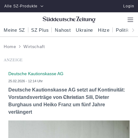
Zum Hauptinhalt springen
Alle SZ-Produkte
Login
Meine SZ
SZ Plus
Nahost
Ukraine
Hitze
Politik
W
Home
Wirtschaft
ANZEIGE
Deutsche Kautionskasse AG
25.02.2026 - 12:14 Uhr
Deutsche Kautionskasse AG setzt auf Kontinuität:
Vorstandsverträge von Christian Sili, Dieter
Burghaus und Heiko Franz um fünf Jahre
verlängert