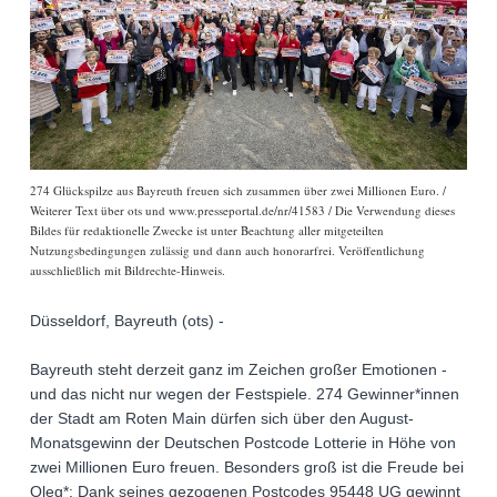
274 Glückspilze aus Bayreuth freuen sich zusammen über zwei Millionen Euro. /
Weiterer Text über ots und www.presseportal.de/nr/41583 / Die Verwendung dieses
Bildes für redaktionelle Zwecke ist unter Beachtung aller mitgeteilten
Nutzungsbedingungen zulässig und dann auch honorarfrei. Veröffentlichung
ausschließlich mit Bildrechte-Hinweis.
Düsseldorf, Bayreuth (ots) -
Bayreuth steht derzeit ganz im Zeichen großer Emotionen -
und das nicht nur wegen der Festspiele. 274 Gewinner*innen
der Stadt am Roten Main dürfen sich über den August-
Monatsgewinn der Deutschen Postcode Lotterie in Höhe von
zwei Millionen Euro freuen. Besonders groß ist die Freude bei
Oleg*: Dank seines gezogenen Postcodes 95448 UG gewinnt