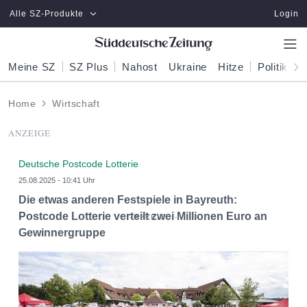
Zum Hauptinhalt springen
Alle SZ-Produkte
Login
Meine SZ
SZ Plus
Nahost
Ukraine
Hitze
Politik
W
Home
Wirtschaft
ANZEIGE
Deutsche Postcode Lotterie
25.08.2025 - 10:41 Uhr
Die etwas anderen Festspiele in Bayreuth:
Postcode Lotterie verteilt zwei Millionen Euro an
Gewinnergruppe