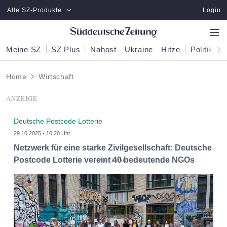
Zum Hauptinhalt springen
Alle SZ-Produkte
Login
Meine SZ
SZ Plus
Nahost
Ukraine
Hitze
Politik
W
Home
Wirtschaft
ANZEIGE
Deutsche Postcode Lotterie
29.10.2025 - 10:20 Uhr
Netzwerk für eine starke Zivilgesellschaft: Deutsche
Postcode Lotterie vereint 40 bedeutende NGOs