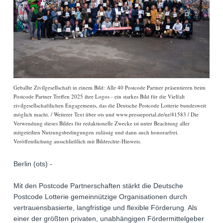
Geballte Zivilgesellschaft in einem Bild: Alle 40 Postcode Partner präsentieren beim
Postcode Partner Treffen 2025 ihre Logos - ein starkes Bild für die Vielfalt
zivilgesellschaftlichen Engagements, das die Deutsche Postcode Lotterie bundesweit
möglich macht. / Weiterer Text über ots und www.presseportal.de/nr/41583 / Die
Verwendung dieses Bildes für redaktionelle Zwecke ist unter Beachtung aller
mitgeteilten Nutzungsbedingungen zulässig und dann auch honorarfrei.
Veröffentlichung ausschließlich mit Bildrechte-Hinweis.
Berlin (ots) -
Mit den Postcode Partnerschaften stärkt die Deutsche
Postcode Lotterie gemeinnützige Organisationen durch
vertrauensbasierte, langfristige und flexible Förderung. Als
einer der größten privaten, unabhängigen Fördermittelgeber