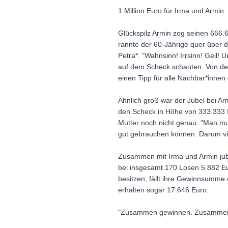
1 Million Euro für Irma und Armin
Glückspilz Armin zog seinen 666.
rannte der 60-Jährige quer über di
Petra*. "Wahnsinn! Irrsinn! Geil!
auf dem Scheck schauten. Von dem
einen Tipp für alle Nachbar*innen
Ähnlich groß war der Jubel bei Arm
den Scheck in Höhe von 333.333 E
Mutter noch nicht genau. "Man mus
gut gebrauchen können. Darum vie
Zusammen mit Irma und Armin jubelt
bei insgesamt 170 Losen 5.882 Eur
besitzen, fällt ihre Gewinnsumme
erhalten sogar 17.646 Euro.
"Zusammen gewinnen. Zusammen 