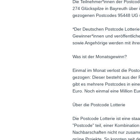
Die Teilnehmer*innen der Postcode
274 Glückspilze in Bayreuth über
gezogenen Postcodes 95448 UG übe
*Der Deutschen Postcode Lotterie
Gewinner*innen und veröffentlich
sowie Angehörige werden mit ihr
Was ist der Monatsgewinn?
Einmal im Monat verlost die Post
gezogen: Dieser besteht aus der 
gibt es mehrere Postcodes in ein
Euro. Noch einmal eine Million Eur
Über die Postcode Lotterie
Die Postcode Lotterie ist eine sta
"Postcode" teil, einer Kombinatio
Nachbarschaften nicht nur zusamm
grüne Projekte. So konnten seit d