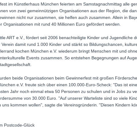
fest im Künstlerhaus München feierten am Samstagnachmittag alle g
nnen von zwei gemeinnützigen Organisationen aus der Region, die dan
winnen nicht nur zusammen, sie helfen auch zusammen. Allein in Baye
r Organisationen mit rund 40 Millionen Euro gefördert werden.
ttle ART e.V., fördert seit 2006 benachteiligte Kinder und Jugendliche d
 Verein damit rund 1.000 Kinder und stärkt so Bildungschancen, kulture
llerrand kochen München e.V. wiederum bringt Menschen mit und ohne 
nterkulturelle Events zusammen. So entstehen Begegnungen auf Aug
adtgesellschaft.
urden beide Organisationen beim Gewinnerfest mit großen Fördersche
nchen e.V. freute sich über einen 100.000-Euro-Scheck: "Das ist eine 
en Jahr noch einmal etwa 50 Personen zu schulen und in Jobs zu vermi
rdersumme von 30.000 Euro. "Auf unserer Warteliste sind so viele Kinde
zu uns kommen wollen", sagte die Vereinsgründerin. "Diesen Kindern k
im Postcode-Glück