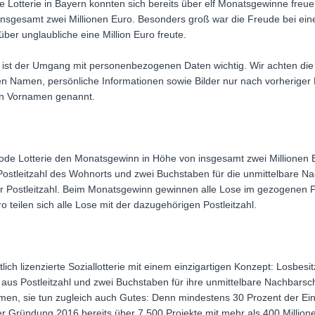
 Lotterie in Bayern konnten sich bereits über elf Monatsgewinne freue
 insgesamt zwei Millionen Euro. Besonders groß war die Freude bei ei
r unglaubliche eine Million Euro freute.
 ist der Umgang mit personenbezogenen Daten wichtig. Wir achten die 
en Namen, persönliche Informationen sowie Bilder nur nach vorheriger 
en Vornamen genannt.
code Lotterie den Monatsgewinn in Höhe von insgesamt zwei Millionen E
Postleitzahl des Wohnorts und zwei Buchstaben für die unmittelbare Na
er Postleitzahl. Beim Monatsgewinn gewinnen alle Lose im gezogenen 
o teilen sich alle Lose mit der dazugehörigen Postleitzahl.
atlich lizenzierte Soziallotterie mit einem einzigartigen Konzept: Losbe
n aus Postleitzahl und zwei Buchstaben für ihre unmittelbare Nachbar
en, sie tun zugleich auch Gutes: Denn mindestens 30 Prozent der Ein
er Gründung 2016 bereits über 7.500 Projekte mit mehr als 400 Millio