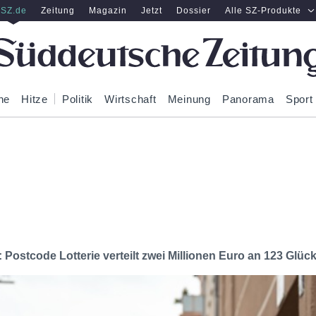
SZ.de
Zeitung
Magazin
Jetzt
Dossier
Alle SZ-Produkte
ne
Hitze
Politik
Wirtschaft
Meinung
Panorama
Sport
Postcode Lotterie verteilt zwei Millionen Euro an 123 Glück