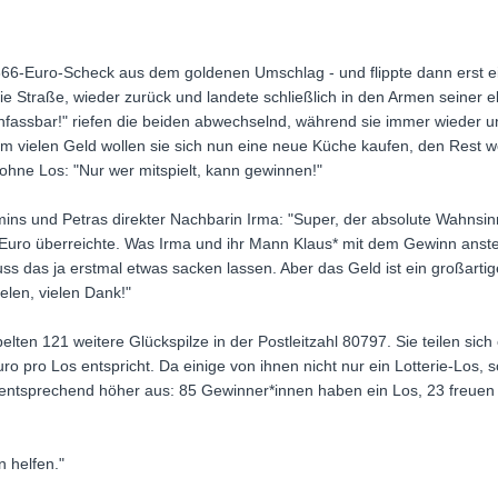
666-Euro-Scheck aus dem goldenen Umschlag - und flippte dann erst ein
e Straße, wieder zurück und landete schließlich in den Armen seiner eb
 Unfassbar!" riefen die beiden abwechselnd, während sie immer wieder un
 vielen Geld wollen sie sich nun eine neue Küche kaufen, den Rest wo
 ohne Los: "Nur wer mitspielt, kann gewinnen!"
ins und Petras direkter Nachbarin Irma: "Super, der absolute Wahnsinn!"
uro überreichte. Was Irma und ihr Mann Klaus* mit dem Gewinn anste
s das ja erstmal etwas sacken lassen. Aber das Geld ist ein großartiges
len, vielen Dank!"
en 121 weitere Glückspilze in der Postleitzahl 80797. Sie teilen sich 
o pro Los entspricht. Da einige von ihnen nicht nur ein Lotterie-Los, 
 entsprechend höher aus: 85 Gewinner*innen haben ein Los, 23 freuen
helfen."