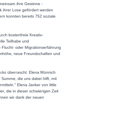
emeinsam ihre Gewinne -
k ihrer Lose gefördert werden
rn konnten bereits 752 soziale
urch kostenfreie Kreativ-
lle Teilhabe und
Flucht- oder Migrationserfahrung
enhöhe, neue Freundschaften und
cks überrascht. Elena Münnich
Summe, die uns dabei hilft, mit
tteln." Elena Janker von little
r, die in dieser schwierigen Zeit
önnen wir dank der neuen