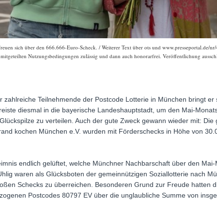
euen sich über den 666.666-Euro-Scheck. / Weiterer Text über ots und www.presseportal.de/nr/
r mitgeteilten Nutzungsbedingungen zulässig und dann auch honorarfrei. Veröffentlichung ausschl
ür zahlreiche Teilnehmende der Postcode Lotterie in München bringt er
 reiste diesmal in die bayerische Landeshauptstadt, um den Mai-Mona
 Glückspilze zu verteilen. Auch der gute Zweck gewann wieder mit: Di
lerrand kochen München e.V. wurden mit Förderschecks in Höhe von 30
is endlich gelüftet, welche Münchner Nachbarschaft über den Mai-M
 Uhlig waren als Glücksboten der gemeinnützigen Soziallotterie nach
roßen Schecks zu überreichen. Besonderen Grund zur Freude hatten d
gezogenen Postcodes 80797 EV über die unglaubliche Summe von insges